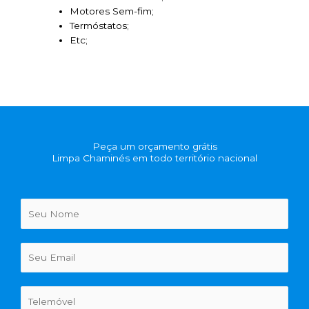
Motores Sem-fim;
Termóstatos;
Etc;
Peça um orçamento grátis
Limpa Chaminés em todo território nacional