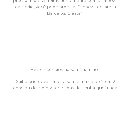
precisem de ser feitas. Juntamente com a limpeza
da lareira, você pode procurar “limpeza de lareira
Barcelos, Giesta”.
Evite Incêndios na sua Chaminé!!!
Saiba que deve limpa a sua chaminé de 2 em 2
anos ou de 2 em 2 Toneladas de Lenha queimada.