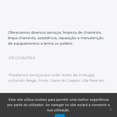
Oferecemos diversos serviços: limpeza de chaminés,
limpa chaminés, assistência, reparação e manutenção,
de equipamentos a lenha ou pellets.
DELEGAÇÕES
Prestamos Serviços por todo Norte de Portugal,
incluindo Braga, Porto, Viana do Castelo, Vila Real etc…
Este site utiliza cookies para permitir uma melhor experiência
Livro de Reclamações
|
Política de Privacidade
|
por parte do utilizador. Ao navegar no site estará a consentir a
Copyright © 2022 Limpeza Chaminés | Desenvolvido
sua utilização.
por:
Fluxo Digital – a inovar a web