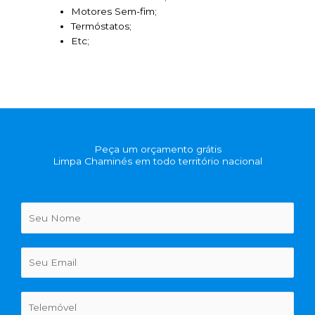
Motores Sem-fim;
Termóstatos;
Etc;
Peça um orçamento grátis
Limpa Chaminés em todo território nacional