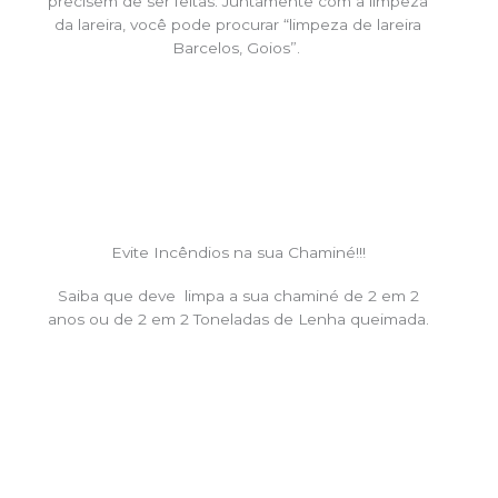
precisem de ser feitas. Juntamente com a limpeza
da lareira, você pode procurar “limpeza de lareira
Barcelos, Goios”.
Evite Incêndios na sua Chaminé!!!
Saiba que deve limpa a sua chaminé de 2 em 2
anos ou de 2 em 2 Toneladas de Lenha queimada.