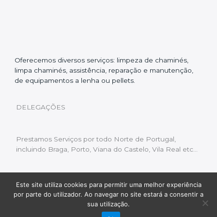
Oferecemos diversos serviços: limpeza de chaminés,
limpa chaminés, assistência, reparação e manutenção,
de equipamentos a lenha ou pellets.
DELEGAÇÕES
Prestamos Serviços por todo Norte de Portugal,
incluindo Braga, Porto, Viana do Castelo, Vila Real etc…
Este site utiliza cookies para permitir uma melhor experiência
Livro de Reclamações
|
Política de Privacidade
|
por parte do utilizador. Ao navegar no site estará a consentir a
Copyright © 2022 Limpeza Chaminés | Desenvolvido
sua utilização.
por:
Fluxo Digital – a inovar a web