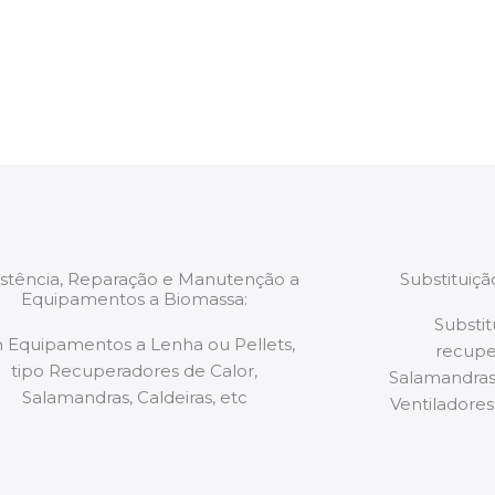
estão munidos
precauções ou manut
ão de qualquer
a.
istência, Reparação e Manutenção a
Substituiç
Equipamentos a Biomassa:
Substit
 Equipamentos a Lenha ou Pellets,
recupe
tipo Recuperadores de Calor,
Salamandras,
Salamandras, Caldeiras, etc
Ventiladores,