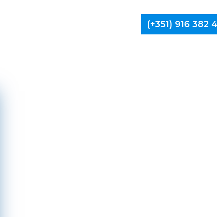
(+351) 916 382
Limpa Ch
Botica