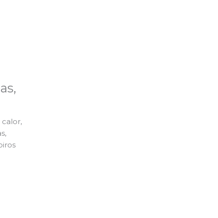
as,
calor,
s,
piros