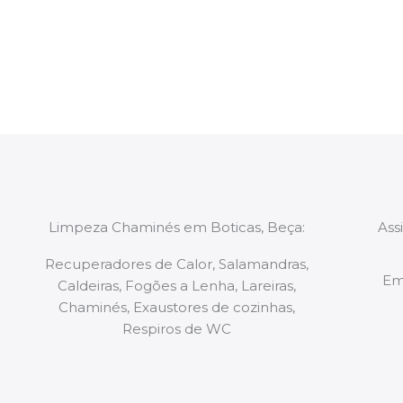
constituídas por Profissionais. Os nossos técnicos 
de todo o equipamento necessário para a resoluç
tipo de situação, independentemente do problem
Limpeza Chaminés em Boticas, Beça:
Ass
Recuperadores de Calor, Salamandras,
Em
Caldeiras, Fogões a Lenha, Lareiras,
Chaminés, Exaustores de cozinhas,
Respiros de WC