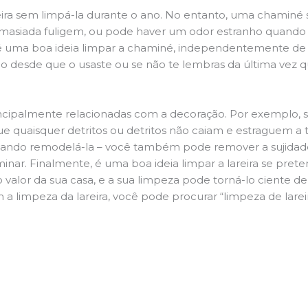
ira sem limpá-la durante o ano. No entanto, uma chaminé su
demasiada fuligem, ou pode haver um odor estranho quando
da é uma boa ideia limpar a chaminé, independentemente de h
 desde que o usaste ou se não te lembras da última vez qu
principalmente relacionadas com a decoração. Por exemplo, s
ue quaisquer detritos ou detritos não caiam e estraguem a t
jando remodelá-la – você também pode remover a sujidade
inar. Finalmente, é uma boa ideia limpar a lareira se pre
o valor da sua casa, e a sua limpeza pode torná-lo ciente d
a limpeza da lareira, você pode procurar “limpeza de larei