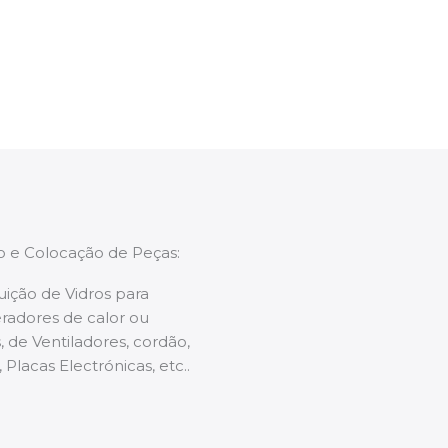
enções caso necessário.
ão e Colocação de Peças:
uição de Vidros para
radores de calor ou
 de Ventiladores, cordão,
 Placas Electrónicas, etc..