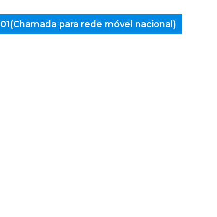
 401(Chamada para rede móvel nacional)
aminés
s, Beça