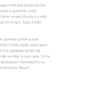
ja mostrará sinais óbvios
 está a queimar uma
aver sinais óbvios ou não.
e foi limpo. Aqui estão
e planeia pintar a sua
inta. Outra razão pela qual
 e a sujidade antes de
tende vender a sua casa. Uma
e quaisquer reparações ou
ra Boticas, Beça”.