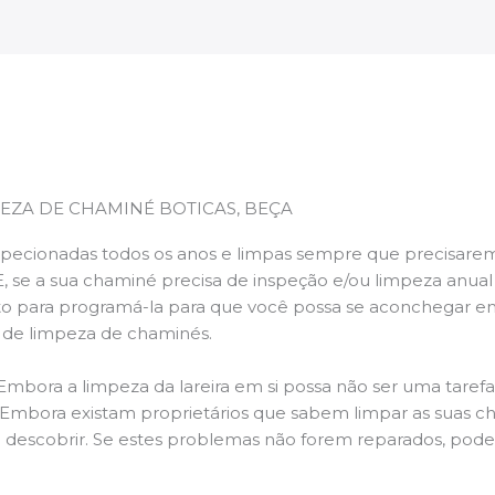
EZA DE CHAMINÉ BOTICAS, BEÇA
pecionadas todos os anos e limpas sempre que precisarem,
E, se a sua chaminé precisa de inspeção e/ou limpeza anua
 para programá-la para que você possa se aconchegar e
s de limpeza de chaminés.
 Embora a limpeza da lareira em si possa não ser uma taref
r. Embora existam proprietários que sabem limpar as suas 
 descobrir. Se estes problemas não forem reparados, po