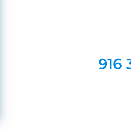
Em Lareiras, Recuperado
Evite incêndios na sua chaminé, limp
916 