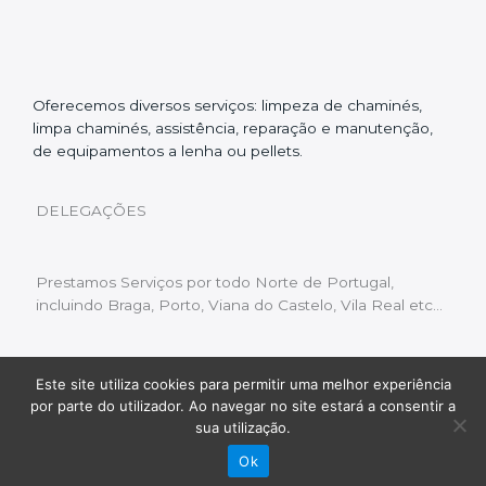
Oferecemos diversos serviços: limpeza de chaminés,
limpa chaminés, assistência, reparação e manutenção,
de equipamentos a lenha ou pellets.
DELEGAÇÕES
Prestamos Serviços por todo Norte de Portugal,
incluindo Braga, Porto, Viana do Castelo, Vila Real etc…
Este site utiliza cookies para permitir uma melhor experiência
Livro de Reclamações
|
Política de Privacidade
|
por parte do utilizador. Ao navegar no site estará a consentir a
Copyright © 2022 Limpeza Chaminés | Desenvolvido
sua utilização.
por:
Fluxo Digital – a inovar a web
Ok