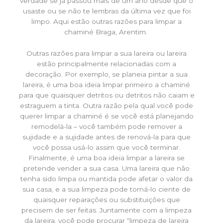
verdade se já passou mais de um ano desde que o
usaste ou se não te lembras da última vez que foi
limpo. Aqui estão outras razões para limpar a
chaminé Braga, Arentim.
Outras razões para limpar a sua lareira ou lareira
estão principalmente relacionadas com a
decoração. Por exemplo, se planeia pintar a sua
lareira, é uma boa ideia limpar primeiro a chaminé
para que quaisquer detritos ou detritos não caiam e
estraguem a tinta. Outra razão pela qual você pode
querer limpar a chaminé é se você está planejando
remodelá-la – você também pode remover a
sujidade e a sujidade antes de renová-la para que
você possa usá-lo assim que você terminar.
Finalmente, é uma boa ideia limpar a lareira se
pretende vender a sua casa. Uma lareira que não
tenha sido limpa ou mantida pode afetar o valor da
sua casa, e a sua limpeza pode torná-lo ciente de
quaisquer reparações ou substituições que
precisem de ser feitas. Juntamente com a limpeza
da lareira, você pode procurar “limpeza de lareira