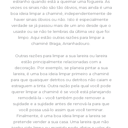
estranho quando está a queimar uma fogueira. Às
vezes os sinais não são tão óbvios, mas ainda é uma
boa ideia limpar a chaminé, independentemente de
haver sinais óbvios ou não. Isto é especialmente
verdade se já passou mais de um ano desde que o
usaste ou se não te lembras da última vez que foi
limpo. Aqui estão outras razões para limpar a
chaminé Braga, Arranhadouro.
Outras razões para limpar a sua lareira ou lareira
estão principalmente relacionadas com a
decoração. Por exemplo, se planeia pintar a sua
lareira, é uma boa ideia limpar primeiro a chaminé
para que quaisquer detritos ou detritos não caiam e
estraguem a tinta. Outra razão pela qual você pode
querer limpar a chaminé é se você está planejando
remodelá-la – você também pode remover a
sujidade e a sujidade antes de renová-la para que
você possa usá-lo assim que você terminar.
Finalmente, é uma boa ideia limpar a lareira se
pretende vender a sua casa. Uma lareira que não
tenha sido limpa ou mantida pode afetar o valor da