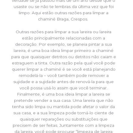
verdade se já passou mais de um ano desde que o
usaste ou se não te lembras da última vez que foi
limpo. Aqui estão outras razões para limpar a
chaminé Braga, Crespos.
Outras razões para limpar a sua lareira ou lareira
estão principalmente relacionadas com a
decoração. Por exemplo, se planeia pintar a sua
lareira, é uma boa ideia limpar primeiro a chaminé
para que quaisquer detritos ou detritos não caiam e
estraguem a tinta. Outra razão pela qual você pode
querer limpar a chaminé é se você está planejando
remodelá-la – você também pode remover a
sujidade e a sujidade antes de renová-la para que
você possa usá-lo assim que você terminar.
Finalmente, é uma boa ideia limpar a lareira se
pretende vender a sua casa. Uma lareira que não
tenha sido limpa ou mantida pode afetar o valor da
sua casa, e a sua limpeza pode torná-lo ciente de
quaisquer reparações ou substituições que
precisem de ser feitas. Juntamente com a limpeza
da lareira, você pode procurar “limpeza de lareira