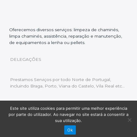
Oferecemos diversos serviços: limpeza de chaminés,
limpa chaminés, assistência, reparação e manutenção,
de equipamentos a lenha ou pellets.
DELEGAÇÕES
Prestamos Serviços por todo Norte de Portugal,
incluindo Braga, Porto, Viana do Castelo, Vila Real etc…
Este site utiliza cookies para permitir uma melhor experiência
Livro de Reclamações
|
Política de Privacidade
|
por parte do utilizador. Ao navegar no site estará a consentir a
Copyright © 2022 Limpeza Chaminés | Desenvolvido
sua utilização.
por:
Fluxo Digital – a inovar a web
Ok