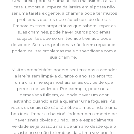
Uma lareira pode ser uma adição maravilhosa à sua
casa. Embora a limpeza da lareira em si possa não
ser uma tarefa exigente, a chaminé pode ter muitos
problemas ocultos que são difíceis de detetar.
Embora existam proprietários que sabem limpar as
suas chaminés, pode haver outros problemas
subjacentes que só um técnico treinado pode
descobrir. Se estes problemas não forem reparados,
podem causar problemas mais dispendiosos com a
sua chaminé.
Muitos proprietários podem ser tentados a acender
a lareira sem limpá-la durante o ano. No entanto,
uma chaminé suja mostrará sinais óbvios de que
precisa de ser limpa. Por exemplo, pode notar
demasiada fuligem, ou pode haver um odor
estranho quando está a queimar uma fogueira. Às
vezes os sinais não são tão óbvios, mas ainda é uma
boa ideia limpar a chaminé, independentemente de
haver sinais óbvios ou não. Isto é especialmente
verdade se já passou mais de um ano desde que o
usaste ou se não te lembras da última vez que foi