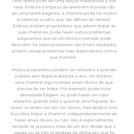
Uma lareira pode ser uma adição maravilhosa à sua
casa. Embora a limpeza da lareira em si possa não
ser uma tarefa exigente, a chaminé pode ter muitos
problemas ocultos que são difíceis de detetar.
Embora existam proprietários que sabem limpar as
suas chaminés, pode haver outros problemas
subjacentes que só um técnico treinado pode
descobrir. Se estes problemas não forem reparados,
podem causar problemas mais dispendiosos com a
sua chaminé.
Muitos proprietários podem ser tentados a acender
a lareira sem limpá-la durante o ano. No entanto,
uma chaminé suja mostrará sinais óbvios de que
precisa de ser limpa. Por exemplo, pode notar
demasiada fuligem, ou pode haver um odor
estranho quando está a queimar uma fogueira. Às
vezes os sinais não são tão óbvios, mas ainda é uma
boa ideia limpar a chaminé, independentemente de
haver sinais óbvios ou não. Isto é especialmente
verdade se já passou mais de um ano desde que o
usaste ou se não te lembras da última vez que foi