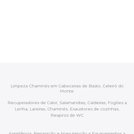
CHAMINÉS Cabeceiras de Basto,
Celeiró do Monte
Após cada intervenção um membro da equipa irá
proceder ao relatório verbal da intervenção,
aconselhando sobre possíveis precauções ou
manutenções caso necessário.
Limpeza Chaminés em Cabeceiras de Basto, Celeiró do
Monte:
Recuperadores de Calor, Salamandras, Caldeiras, Fogões a
Lenha, Lareiras, Chaminés, Exaustores de cozinhas,
Respiros de WC
Assistência, Reparação e Manutenção a Equipamentos a