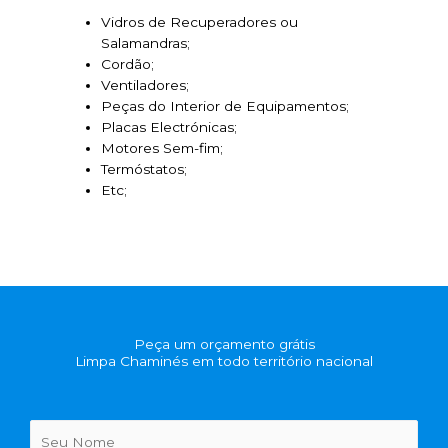
Vidros de Recuperadores ou
Salamandras;
Cordão;
Ventiladores;
Peças do Interior de Equipamentos;
Placas Electrónicas;
Motores Sem-fim;
Termóstatos;
Etc;
Peça um orçamento grátis
Limpa Chaminés em todo território nacional