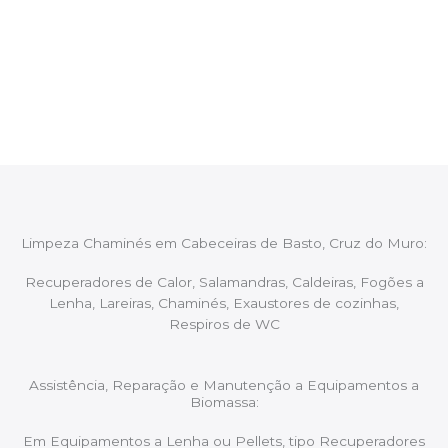
Após cada intervenção um membro da equipa irá
proceder ao relatório verbal da intervenção,
aconselhando sobre possíveis precauções ou
manutenções caso necessário.
Limpeza Chaminés em Cabeceiras de Basto, Cruz do Muro:
Recuperadores de Calor, Salamandras, Caldeiras, Fogões a
Lenha, Lareiras, Chaminés, Exaustores de cozinhas,
Respiros de WC
Assistência, Reparação e Manutenção a Equipamentos a
Biomassa:
Em Equipamentos a Lenha ou Pellets, tipo Recuperadores