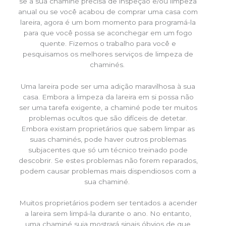
se a sua chaminé precisa de inspeção e/ou limpeza
anual ou se você acabou de comprar uma casa com
lareira, agora é um bom momento para programá-la
para que você possa se aconchegar em um fogo
quente. Fizemos o trabalho para você e
pesquisamos os melhores serviços de limpeza de
chaminés.
Uma lareira pode ser uma adição maravilhosa à sua
casa. Embora a limpeza da lareira em si possa não
ser uma tarefa exigente, a chaminé pode ter muitos
problemas ocultos que são difíceis de detetar.
Embora existam proprietários que sabem limpar as
suas chaminés, pode haver outros problemas
subjacentes que só um técnico treinado pode
descobrir. Se estes problemas não forem reparados,
podem causar problemas mais dispendiosos com a
sua chaminé.
Muitos proprietários podem ser tentados a acender
a lareira sem limpá-la durante o ano. No entanto,
uma chaminé suja mostrará sinais óbvios de que