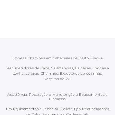
Após cada intervenção um membro da equipa irá
proceder ao relatório verbal da intervenção,
aconselhando sobre possíveis precauções ou
manutenções caso necessário.
Limpeza Chaminés em Cabeceiras de Basto, Frágua:
Recuperadores de Calor, Salamandras, Caldeiras, Fogões a
Lenha, Lareiras, Chaminés, Exaustores de cozinhas,
Respiros de WC
Assistência, Reparação e Manutenção a Equipamentos a
Biomassa:
Em Equipamentos a Lenha ou Pellets, tipo Recuperadores
de Calor, Salamandras, Caldeiras, etc