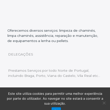
Oferecemos diversos serviços: limpeza de chaminés,
limpa chaminés, assistência, reparação e manutenção,
de equipamentos a lenha ou pellets.
DELEGAÇÕES
Prestamos Serviços por todo Norte de Portugal,
incluindo Braga, Porto, Viana do Castelo, Vila Real etc…
Este site utiliza cookies para permitir uma melhor experiência
Livro de Reclamações
|
Política de Privacidade
|
por parte do utilizador. Ao navegar no site estará a consentir a
Copyright © 2022 Limpeza Chaminés | Desenvolvido
sua utilização.
por:
Fluxo Digital – a inovar a web