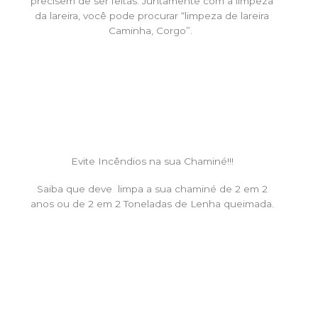
precisem de ser feitas. Juntamente com a limpeza
da lareira, você pode procurar “limpeza de lareira
Caminha, Corgo”.
Evite Incêndios na sua Chaminé!!!
Saiba que deve limpa a sua chaminé de 2 em 2
anos ou de 2 em 2 Toneladas de Lenha queimada.