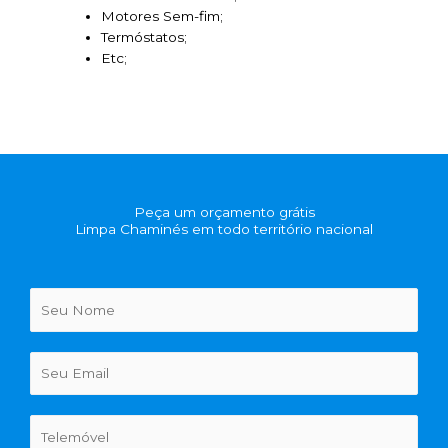
Motores Sem-fim;
Termóstatos;
Etc;
Peça um orçamento grátis
Limpa Chaminés em todo território nacional