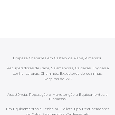
Após cada intervenção um membro da equipa irá
proceder ao relatório verbal da intervenção,
aconselhando sobre possíveis precauções ou
manutenções caso necessário.
Limpeza Chaminés em Castelo de Paiva, Almansor:
Recuperadores de Calor, Salamandras, Caldeiras, Fogões a
Lenha, Lareiras, Chaminés, Exaustores de cozinhas,
Respiros de WC
Assistência, Reparação e Manutenção a Equipamentos a
Biomassa:
Em Equipamentos a Lenha ou Pellets, tipo Recuperadores
de Calor, Salamandras, Caldeiras, etc