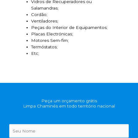
Vidros de Recuperadores ou
Salamandras;
Cordão;
Ventiladores;
Peças do Interior de Equipamentos;
Placas Electrónicas;
Motores Sem-fim;
Termóstatos;
Etc;
Peça um orçamento grátis
Limpa Chaminés em todo território nacional