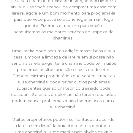
se a sua chaminé precisa de inspeção e/ou limpeza
anual ou se você acabou de comprar uma casa com
lareira, agora é um bom momento para programá-la
para que você possa se aconchegar em um fogo
quente. Fizemos o trabalho para você e
pesquisamos os melhores serviços de limpeza de
chaminés.
Uma lareira pode ser uma adição maravilhosa à sua
casa. Embora a limpeza da lareira em si possa não
ser uma tarefa exigente, a chaminé pode ter muitos
problemas ocultos que são difíceis de detetar.
Embora existam proprietários que sabem limpar as
suas chaminés, pode haver outros problemas
subjacentes que só um técnico treinado pode
descobrir. Se estes problemas não forem reparados,
podem causar problemas mais dispendiosos com a
sua chaminé.
Muitos proprietários podem ser tentados a acender
a lareira sem limpá-la durante o ano. No entanto,
uma chaminé suja mostrará sinais óbvios de que