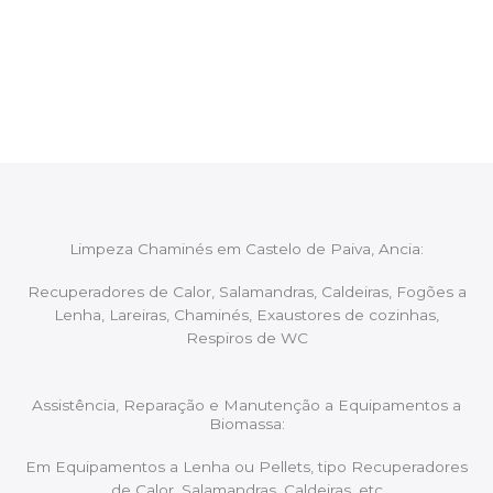
Após cada intervenção um membro da equipa irá
proceder ao relatório verbal da intervenção,
aconselhando sobre possíveis precauções ou
manutenções caso necessário.
Limpeza Chaminés em Castelo de Paiva, Ancia:
Recuperadores de Calor, Salamandras, Caldeiras, Fogões a
Lenha, Lareiras, Chaminés, Exaustores de cozinhas,
Respiros de WC
Assistência, Reparação e Manutenção a Equipamentos a
Biomassa:
Em Equipamentos a Lenha ou Pellets, tipo Recuperadores
de Calor, Salamandras, Caldeiras, etc