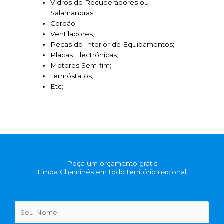
Vidros de Recuperadores ou
Salamandras;
Cordão;
Ventiladores;
Peças do Interior de Equipamentos;
Placas Electrónicas;
Motores Sem-fim;
Termóstatos;
Etc;
Peça um orçamento grátis
Limpa Chaminés em todo território nacional