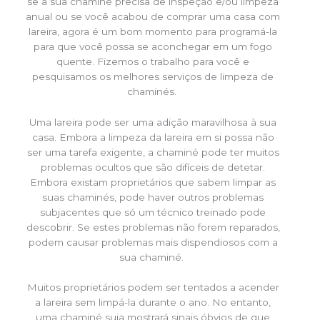
se a sua chaminé precisa de inspeção e/ou limpeza
anual ou se você acabou de comprar uma casa com
lareira, agora é um bom momento para programá-la
para que você possa se aconchegar em um fogo
quente. Fizemos o trabalho para você e
pesquisamos os melhores serviços de limpeza de
chaminés.
Uma lareira pode ser uma adição maravilhosa à sua
casa. Embora a limpeza da lareira em si possa não
ser uma tarefa exigente, a chaminé pode ter muitos
problemas ocultos que são difíceis de detetar.
Embora existam proprietários que sabem limpar as
suas chaminés, pode haver outros problemas
subjacentes que só um técnico treinado pode
descobrir. Se estes problemas não forem reparados,
podem causar problemas mais dispendiosos com a
sua chaminé.
Muitos proprietários podem ser tentados a acender
a lareira sem limpá-la durante o ano. No entanto,
uma chaminé suja mostrará sinais óbvios de que