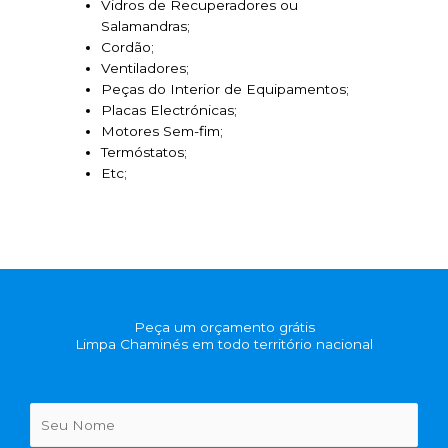
Vidros de Recuperadores ou
Salamandras;
Cordão;
Ventiladores;
Peças do Interior de Equipamentos;
Placas Electrónicas;
Motores Sem-fim;
Termóstatos;
Etc;
Peça um orçamento grátis
Limpa Chaminés em todo território nacional