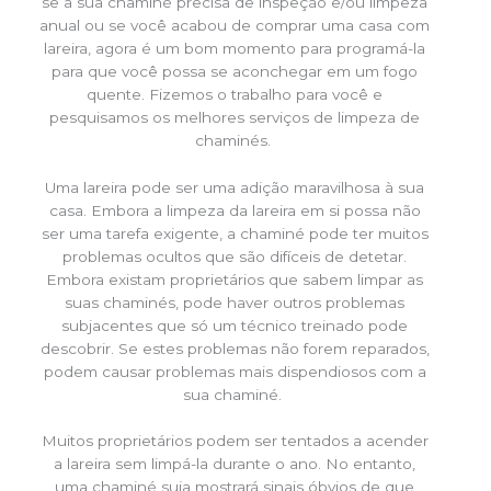
se a sua chaminé precisa de inspeção e/ou limpeza
anual ou se você acabou de comprar uma casa com
lareira, agora é um bom momento para programá-la
para que você possa se aconchegar em um fogo
quente. Fizemos o trabalho para você e
pesquisamos os melhores serviços de limpeza de
chaminés.
Uma lareira pode ser uma adição maravilhosa à sua
casa. Embora a limpeza da lareira em si possa não
ser uma tarefa exigente, a chaminé pode ter muitos
problemas ocultos que são difíceis de detetar.
Embora existam proprietários que sabem limpar as
suas chaminés, pode haver outros problemas
subjacentes que só um técnico treinado pode
descobrir. Se estes problemas não forem reparados,
podem causar problemas mais dispendiosos com a
sua chaminé.
Muitos proprietários podem ser tentados a acender
a lareira sem limpá-la durante o ano. No entanto,
uma chaminé suja mostrará sinais óbvios de que