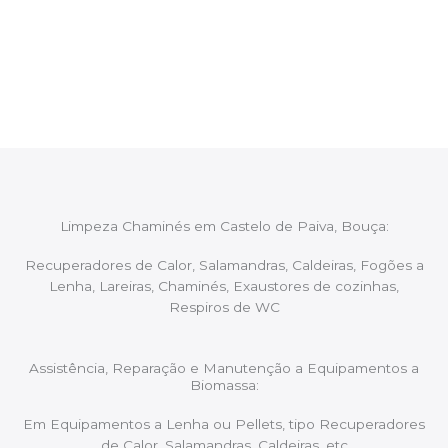
Após cada intervenção um membro da equipa irá
proceder ao relatório verbal da intervenção,
aconselhando sobre possíveis precauções ou
manutenções caso necessário.
Limpeza Chaminés em Castelo de Paiva, Bouça:
Recuperadores de Calor, Salamandras, Caldeiras, Fogões a
Lenha, Lareiras, Chaminés, Exaustores de cozinhas,
Respiros de WC
Assistência, Reparação e Manutenção a Equipamentos a
Biomassa:
Em Equipamentos a Lenha ou Pellets, tipo Recuperadores
de Calor, Salamandras, Caldeiras, etc