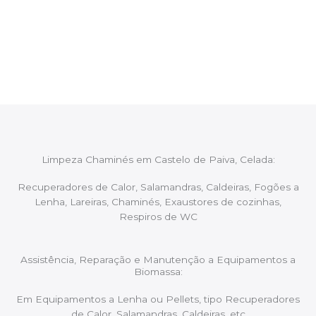
Após cada intervenção um membro da equipa irá
proceder ao relatório verbal da intervenção,
aconselhando sobre possíveis precauções ou
manutenções caso necessário.
Limpeza Chaminés em Castelo de Paiva, Celada:
Recuperadores de Calor, Salamandras, Caldeiras, Fogões a
Lenha, Lareiras, Chaminés, Exaustores de cozinhas,
Respiros de WC
Assistência, Reparação e Manutenção a Equipamentos a
Biomassa:
Em Equipamentos a Lenha ou Pellets, tipo Recuperadores
de Calor, Salamandras, Caldeiras, etc