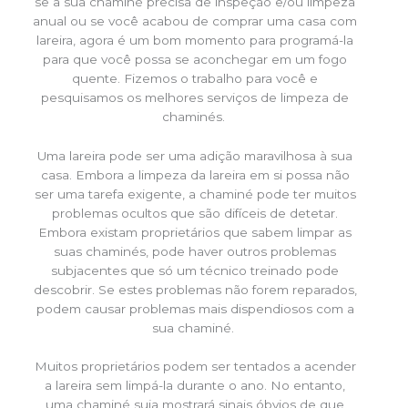
se a sua chaminé precisa de inspeção e/ou limpeza
anual ou se você acabou de comprar uma casa com
lareira, agora é um bom momento para programá-la
para que você possa se aconchegar em um fogo
quente. Fizemos o trabalho para você e
pesquisamos os melhores serviços de limpeza de
chaminés.
Uma lareira pode ser uma adição maravilhosa à sua
casa. Embora a limpeza da lareira em si possa não
ser uma tarefa exigente, a chaminé pode ter muitos
problemas ocultos que são difíceis de detetar.
Embora existam proprietários que sabem limpar as
suas chaminés, pode haver outros problemas
subjacentes que só um técnico treinado pode
descobrir. Se estes problemas não forem reparados,
podem causar problemas mais dispendiosos com a
sua chaminé.
Muitos proprietários podem ser tentados a acender
a lareira sem limpá-la durante o ano. No entanto,
uma chaminé suja mostrará sinais óbvios de que