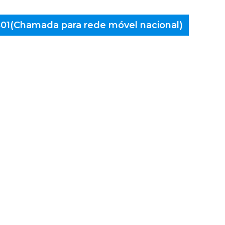
 401(Chamada para rede móvel nacional)
aminés
 Paiva,