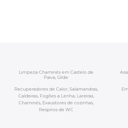
constituídas por Profissionais. Os nossos técnicos 
de todo o equipamento necessário para a resoluç
tipo de situação, independentemente do problem
Limpeza Chaminés em Castelo de
Ass
Paiva, Gilde:
Recuperadores de Calor, Salamandras,
Em
Caldeiras, Fogões a Lenha, Lareiras,
Chaminés, Exaustores de cozinhas,
Respiros de WC