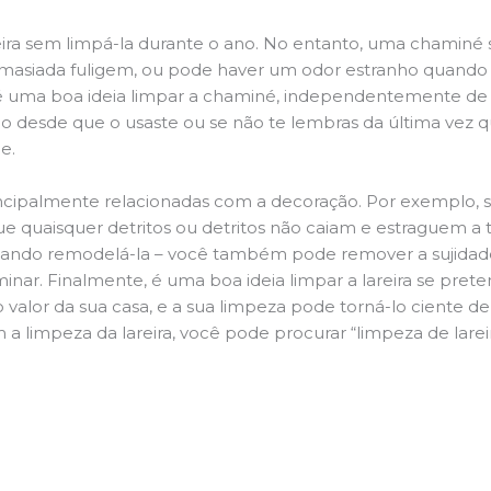
ira sem limpá-la durante o ano. No entanto, uma chaminé su
demasiada fuligem, ou pode haver um odor estranho quando
da é uma boa ideia limpar a chaminé, independentemente de h
 desde que o usaste ou se não te lembras da última vez qu
de.
principalmente relacionadas com a decoração. Por exemplo, s
ue quaisquer detritos ou detritos não caiam e estraguem a t
jando remodelá-la – você também pode remover a sujidade
inar. Finalmente, é uma boa ideia limpar a lareira se pre
o valor da sua casa, e a sua limpeza pode torná-lo ciente d
a limpeza da lareira, você pode procurar “limpeza de lareir