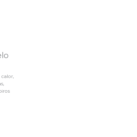
lo
calor,
s,
piros