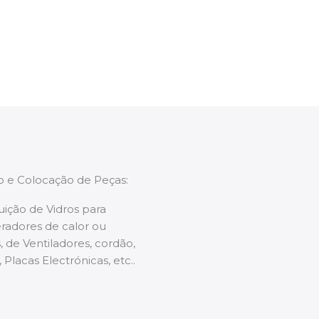
enções caso necessário.
ão e Colocação de Peças:
uição de Vidros para
radores de calor ou
 de Ventiladores, cordão,
 Placas Electrónicas, etc..