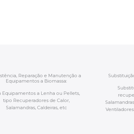
estão munidos
precauções ou manut
ão de qualquer
a.
istência, Reparação e Manutenção a
Substituiç
Equipamentos a Biomassa:
Substit
 Equipamentos a Lenha ou Pellets,
recupe
tipo Recuperadores de Calor,
Salamandras,
Salamandras, Caldeiras, etc
Ventiladores,