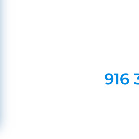
Em Lareiras, Recuperado
Evite incêndios na sua chaminé, limp
916 