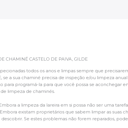
DE CHAMINÉ CASTELO DE PAIVA, GILDE
pecionadas todos os anos e limpas sempre que precisarem,
E, se a sua chaminé precisa de inspeção e/ou limpeza anua
 para programá-la para que você possa se aconchegar e
s de limpeza de chaminés.
 Embora a limpeza da lareira em si possa não ser uma taref
r. Embora existam proprietários que sabem limpar as suas 
 descobrir. Se estes problemas não forem reparados, po