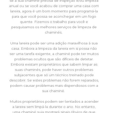
se a sua chaminé precisa de inspeção e/ou limpeza
anual ou se você acabou de comprar uma casa com
lareira, agora é um bom momento para programá-la
para que você possa se aconchegar em um fogo
quente. Fizemos o trabalho para você e
pesquisamos os melhores serviços de limpeza de
chaminés.
Uma lareira pode ser uma adição maravilhosa à sua
casa. Embora a limpeza da lareira em si possa não
ser uma tarefa exigente, a chaminé pode ter muitos
problemas ocultos que são difíceis de detetar.
Embora existam proprietários que sabem limpar as
suas chaminés, pode haver outros problemas
subjacentes que só um técnico treinado pode
descobrir. Se estes problemas não forem reparados,
podem causar problemas mais dispendiosos com a
sua chaminé.
Muitos proprietários podem ser tentados a acender
a lareira sem limpá-la durante o ano. No entanto,
uma chaminé suja mostrará sinais óbvios de que