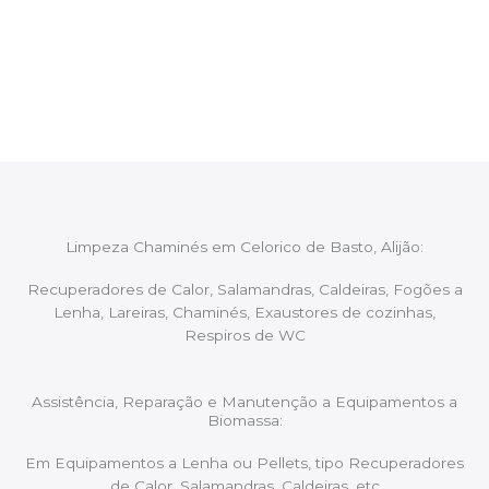
Após cada intervenção um membro da equipa irá
proceder ao relatório verbal da intervenção,
aconselhando sobre possíveis precauções ou
manutenções caso necessário.
Limpeza Chaminés em Celorico de Basto, Alijão:
Recuperadores de Calor, Salamandras, Caldeiras, Fogões a
Lenha, Lareiras, Chaminés, Exaustores de cozinhas,
Respiros de WC
Assistência, Reparação e Manutenção a Equipamentos a
Biomassa:
Em Equipamentos a Lenha ou Pellets, tipo Recuperadores
de Calor, Salamandras, Caldeiras, etc