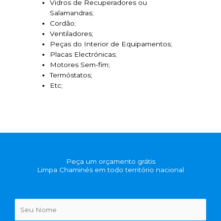
Vidros de Recuperadores ou
Salamandras;
Cordão;
Ventiladores;
Peças do Interior de Equipamentos;
Placas Electrónicas;
Motores Sem-fim;
Termóstatos;
Etc;
Peça um orçamento grátis
Limpa Chaminés em todo território nacional