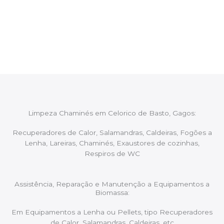
Após cada intervenção um membro da equipa irá
proceder ao relatório verbal da intervenção,
aconselhando sobre possíveis precauções ou
manutenções caso necessário.
Limpeza Chaminés em Celorico de Basto, Gagos:
Recuperadores de Calor, Salamandras, Caldeiras, Fogões a
Lenha, Lareiras, Chaminés, Exaustores de cozinhas,
Respiros de WC
Assistência, Reparação e Manutenção a Equipamentos a
Biomassa:
Em Equipamentos a Lenha ou Pellets, tipo Recuperadores
de Calor, Salamandras, Caldeiras, etc