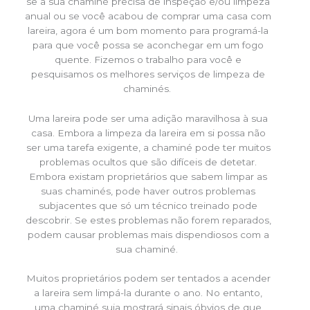
se a sua chaminé precisa de inspeção e/ou limpeza
anual ou se você acabou de comprar uma casa com
lareira, agora é um bom momento para programá-la
para que você possa se aconchegar em um fogo
quente. Fizemos o trabalho para você e
pesquisamos os melhores serviços de limpeza de
chaminés.
Uma lareira pode ser uma adição maravilhosa à sua
casa. Embora a limpeza da lareira em si possa não
ser uma tarefa exigente, a chaminé pode ter muitos
problemas ocultos que são difíceis de detetar.
Embora existam proprietários que sabem limpar as
suas chaminés, pode haver outros problemas
subjacentes que só um técnico treinado pode
descobrir. Se estes problemas não forem reparados,
podem causar problemas mais dispendiosos com a
sua chaminé.
Muitos proprietários podem ser tentados a acender
a lareira sem limpá-la durante o ano. No entanto,
uma chaminé suja mostrará sinais óbvios de que