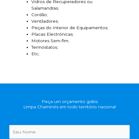
Vidros de Recuperadores ou
Salamandras;
Cordão;
Ventiladores;
Peças do Interior de Equipamentos;
Placas Electrónicas;
Motores Sem-fim;
Termóstatos;
Etc;
Peça um orçamento grátis
Limpa Chaminés em todo território nacional