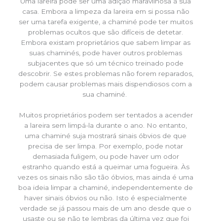
Uma lareira pode ser uma adição maravilhosa à sua
casa. Embora a limpeza da lareira em si possa não
ser uma tarefa exigente, a chaminé pode ter muitos
problemas ocultos que são difíceis de detetar.
Embora existam proprietários que sabem limpar as
suas chaminés, pode haver outros problemas
subjacentes que só um técnico treinado pode
descobrir. Se estes problemas não forem reparados,
podem causar problemas mais dispendiosos com a
sua chaminé.
Muitos proprietários podem ser tentados a acender
a lareira sem limpá-la durante o ano. No entanto,
uma chaminé suja mostrará sinais óbvios de que
precisa de ser limpa. Por exemplo, pode notar
demasiada fuligem, ou pode haver um odor
estranho quando está a queimar uma fogueira. Às
vezes os sinais não são tão óbvios, mas ainda é uma
boa ideia limpar a chaminé, independentemente de
haver sinais óbvios ou não. Isto é especialmente
verdade se já passou mais de um ano desde que o
usaste ou se não te lembras da última vez que foi