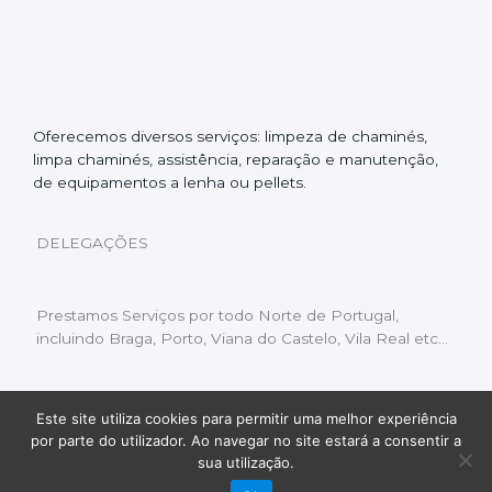
Oferecemos diversos serviços: limpeza de chaminés,
limpa chaminés, assistência, reparação e manutenção,
de equipamentos a lenha ou pellets.
DELEGAÇÕES
Prestamos Serviços por todo Norte de Portugal,
incluindo Braga, Porto, Viana do Castelo, Vila Real etc…
Este site utiliza cookies para permitir uma melhor experiência
Livro de Reclamações
|
Política de Privacidade
|
por parte do utilizador. Ao navegar no site estará a consentir a
Copyright © 2022 Limpeza Chaminés | Desenvolvido
sua utilização.
por:
Fluxo Digital – a inovar a web