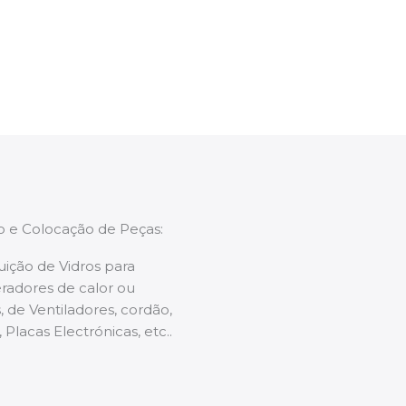
enções caso necessário.
ão e Colocação de Peças:
uição de Vidros para
radores de calor ou
 de Ventiladores, cordão,
 Placas Electrónicas, etc..