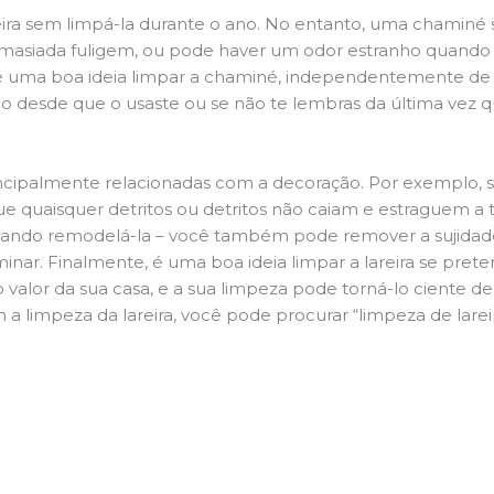
ira sem limpá-la durante o ano. No entanto, uma chaminé su
demasiada fuligem, ou pode haver um odor estranho quando
da é uma boa ideia limpar a chaminé, independentemente de h
 desde que o usaste ou se não te lembras da última vez qu
principalmente relacionadas com a decoração. Por exemplo, s
ue quaisquer detritos ou detritos não caiam e estraguem a t
jando remodelá-la – você também pode remover a sujidade
inar. Finalmente, é uma boa ideia limpar a lareira se pre
o valor da sua casa, e a sua limpeza pode torná-lo ciente d
a limpeza da lareira, você pode procurar “limpeza de larei