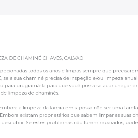
EZA DE CHAMINÉ CHAVES, CALVÃO
pecionadas todos os anos e limpas sempre que precisarem,
E, se a sua chaminé precisa de inspeção e/ou limpeza anua
 para programá-la para que você possa se aconchegar e
s de limpeza de chaminés.
 Embora a limpeza da lareira em si possa não ser uma taref
r. Embora existam proprietários que sabem limpar as suas 
 descobrir. Se estes problemas não forem reparados, po