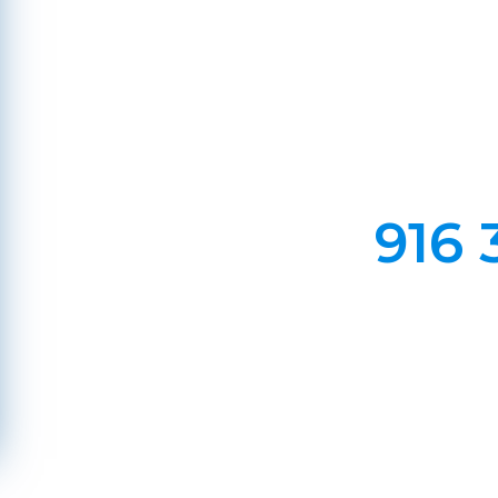
Em Lareiras, Recuperado
Evite incêndios na sua chaminé, limp
916 