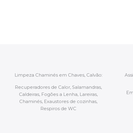
constituídas por Profissionais. Os nossos técnicos 
de todo o equipamento necessário para a resoluç
tipo de situação, independentemente do problem
Limpeza Chaminés em Chaves, Calvão:
Ass
Recuperadores de Calor, Salamandras,
Em
Caldeiras, Fogões a Lenha, Lareiras,
Chaminés, Exaustores de cozinhas,
Respiros de WC