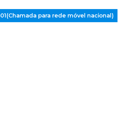
 401(Chamada para rede móvel nacional)
aminés
 Calvão