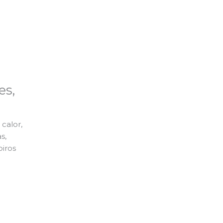
es,
calor,
s,
piros