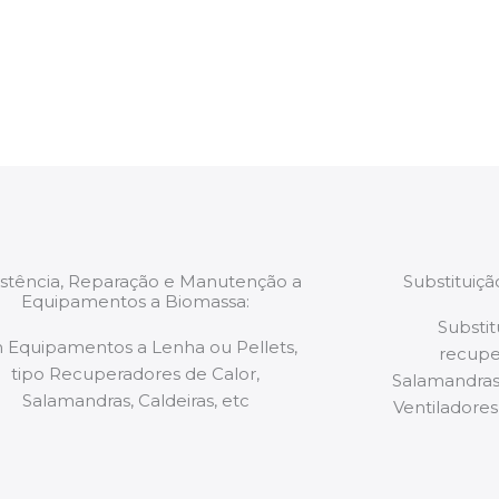
estão munidos
precauções ou manut
ão de qualquer
a.
istência, Reparação e Manutenção a
Substituiç
Equipamentos a Biomassa:
Substit
 Equipamentos a Lenha ou Pellets,
recupe
tipo Recuperadores de Calor,
Salamandras,
Salamandras, Caldeiras, etc
Ventiladores,