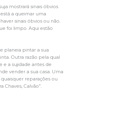
ja mostrará sinais óbvios
 está a queimar uma
aver sinais óbvios ou não.
e foi limpo. Aqui estão
e planeia pintar a sua
inta. Outra razão pela qual
 e a sujidade antes de
tende vender a sua casa. Uma
e quaisquer reparações ou
ra Chaves, Calvão”.