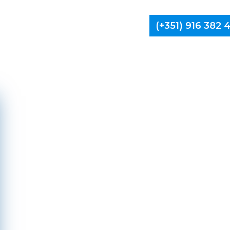
(+351) 916 382
Limpa Ch
Chaves,