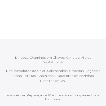
Após cada intervenção um membro da equipa irá
proceder ao relatório verbal da intervenção,
aconselhando sobre possíveis precauções ou
manutenções caso necessário.
Limpeza Chaminés em Chaves, Cimo de Vila da
Castanheira:
Recuperadores de Calor, Salamandras, Caldeiras, Fogões a
Lenha, Lareiras, Chaminés, Exaustores de cozinhas,
Respiros de WC
Assistência, Reparação e Manutenção a Equipamentos a
Biomassa: