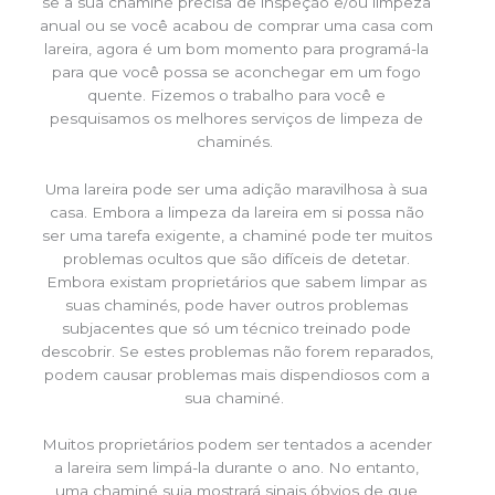
se a sua chaminé precisa de inspeção e/ou limpeza
anual ou se você acabou de comprar uma casa com
lareira, agora é um bom momento para programá-la
para que você possa se aconchegar em um fogo
quente. Fizemos o trabalho para você e
pesquisamos os melhores serviços de limpeza de
chaminés.
Uma lareira pode ser uma adição maravilhosa à sua
casa. Embora a limpeza da lareira em si possa não
ser uma tarefa exigente, a chaminé pode ter muitos
problemas ocultos que são difíceis de detetar.
Embora existam proprietários que sabem limpar as
suas chaminés, pode haver outros problemas
subjacentes que só um técnico treinado pode
descobrir. Se estes problemas não forem reparados,
podem causar problemas mais dispendiosos com a
sua chaminé.
Muitos proprietários podem ser tentados a acender
a lareira sem limpá-la durante o ano. No entanto,
uma chaminé suja mostrará sinais óbvios de que