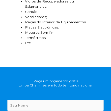
Vidros de Recuperadores ou
Salamandras;
Cordão;
Ventiladores;
Peças do Interior de Equipamentos;
Placas Electrónicas;
Motores Sem-fim;
Termóstatos;
Etc;
Peça um orçamento grátis
Limpa Chaminés em todo território nacional