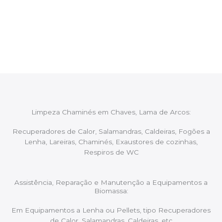
Após cada intervenção um membro da equipa irá
proceder ao relatório verbal da intervenção,
aconselhando sobre possíveis precauções ou
manutenções caso necessário.
Limpeza Chaminés em Chaves, Lama de Arcos:
Recuperadores de Calor, Salamandras, Caldeiras, Fogões a
Lenha, Lareiras, Chaminés, Exaustores de cozinhas,
Respiros de WC
Assistência, Reparação e Manutenção a Equipamentos a
Biomassa:
Em Equipamentos a Lenha ou Pellets, tipo Recuperadores
de Calor, Salamandras, Caldeiras, etc