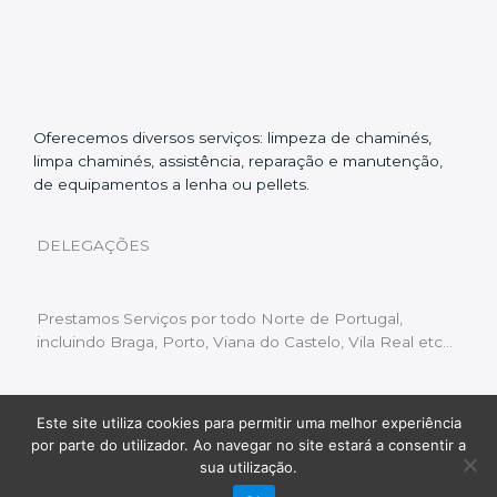
Oferecemos diversos serviços: limpeza de chaminés,
limpa chaminés, assistência, reparação e manutenção,
de equipamentos a lenha ou pellets.
DELEGAÇÕES
Prestamos Serviços por todo Norte de Portugal,
incluindo Braga, Porto, Viana do Castelo, Vila Real etc…
Este site utiliza cookies para permitir uma melhor experiência
Livro de Reclamações
|
Política de Privacidade
|
por parte do utilizador. Ao navegar no site estará a consentir a
Copyright © 2022 Limpeza Chaminés | Desenvolvido
sua utilização.
por:
Fluxo Digital – a inovar a web