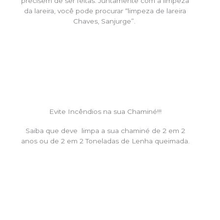
precisem de ser feitas. Juntamente com a limpeza
da lareira, você pode procurar “limpeza de lareira
Chaves, Sanjurge”.
Evite Incêndios na sua Chaminé!!!
Saiba que deve limpa a sua chaminé de 2 em 2
anos ou de 2 em 2 Toneladas de Lenha queimada.