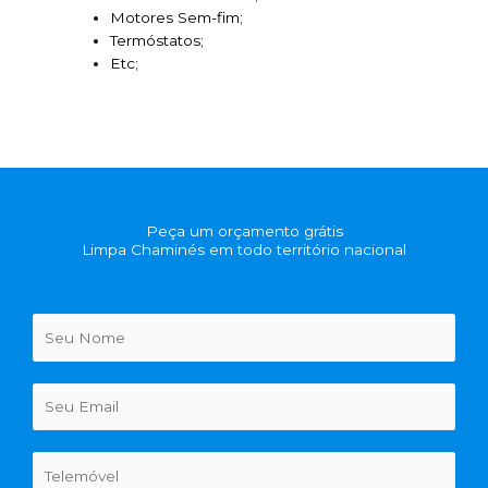
Motores Sem-fim;
Termóstatos;
Etc;
Peça um orçamento grátis
Limpa Chaminés em todo território nacional