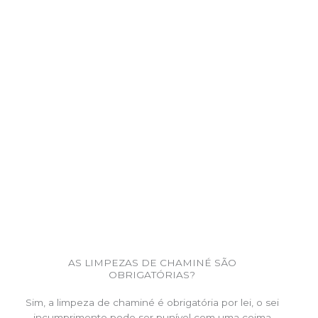
AS LIMPEZAS DE CHAMINÉ SÃO
OBRIGATÓRIAS?
Sim, a limpeza de chaminé é obrigatória por lei, o sei
incumprimento pode ser punível com uma coima