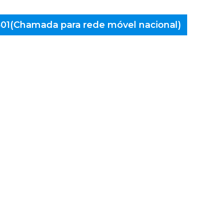
 401(Chamada para rede móvel nacional)
aminés
o, Anta