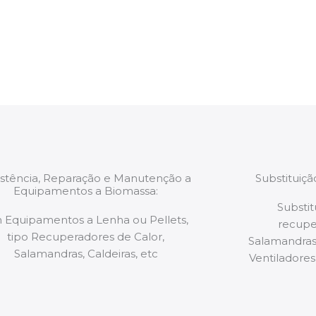
estão munidos
precauções ou manut
ão de qualquer
a.
istência, Reparação e Manutenção a
Substituiç
Equipamentos a Biomassa:
Substit
 Equipamentos a Lenha ou Pellets,
recupe
tipo Recuperadores de Calor,
Salamandras,
Salamandras, Caldeiras, etc
Ventiladores,