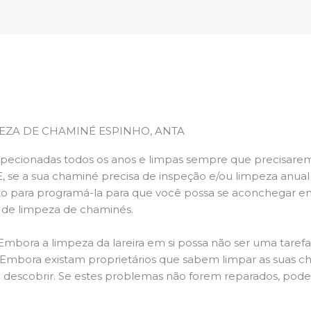
EZA DE CHAMINÉ ESPINHO, ANTA
pecionadas todos os anos e limpas sempre que precisarem,
E, se a sua chaminé precisa de inspeção e/ou limpeza anua
 para programá-la para que você possa se aconchegar e
s de limpeza de chaminés.
 Embora a limpeza da lareira em si possa não ser uma taref
r. Embora existam proprietários que sabem limpar as suas 
 descobrir. Se estes problemas não forem reparados, po