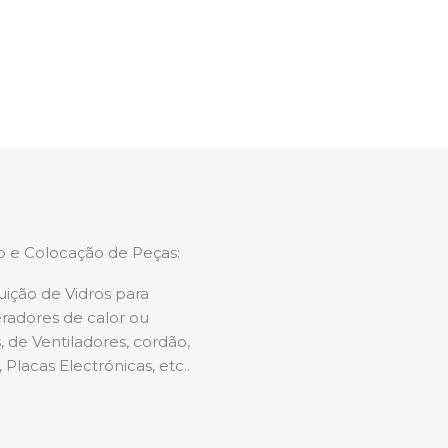
enções caso necessário.
ão e Colocação de Peças:
uição de Vidros para
radores de calor ou
 de Ventiladores, cordão,
 Placas Electrónicas, etc..