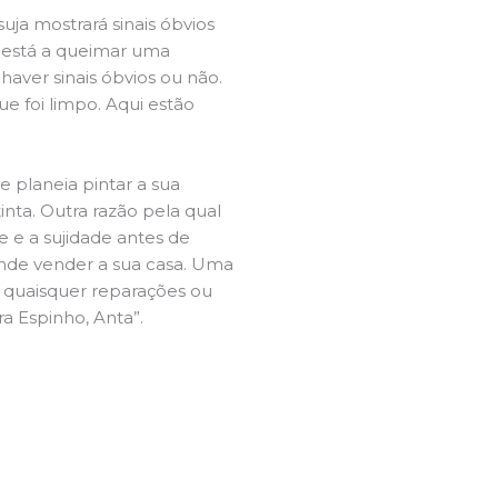
ja mostrará sinais óbvios
 está a queimar uma
aver sinais óbvios ou não.
e foi limpo. Aqui estão
e planeia pintar a sua
inta. Outra razão pela qual
 e a sujidade antes de
tende vender a sua casa. Uma
e quaisquer reparações ou
ra Espinho, Anta”.