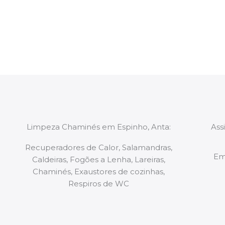
constituídas por Profissionais. Os nossos técnicos 
de todo o equipamento necessário para a resoluç
tipo de situação, independentemente do problem
Limpeza Chaminés em Espinho, Anta:
Ass
Recuperadores de Calor, Salamandras,
Em
Caldeiras, Fogões a Lenha, Lareiras,
Chaminés, Exaustores de cozinhas,
Respiros de WC