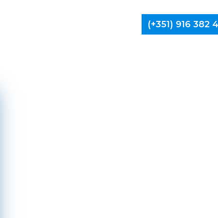
(+351) 916 382
Limpa Ch
Espinh