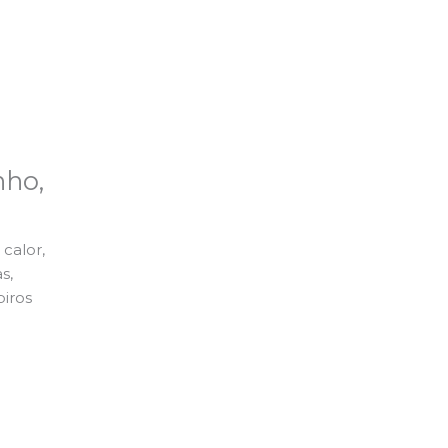
nho,
calor,
s,
piros