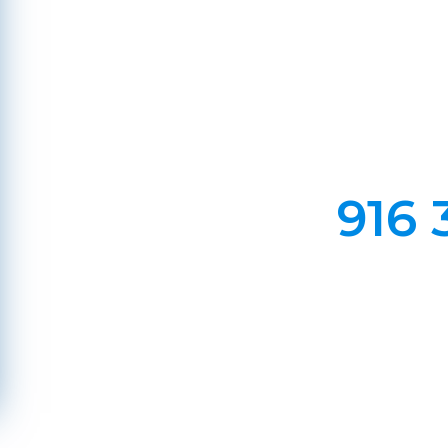
Em Lareiras, Recuperado
Evite incêndios na sua chaminé, limp
916 