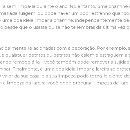
ira sem limpá-la durante o ano. No entanto, uma chaminé su
demasiada fuligem, ou pode haver um odor estranho quando
da é uma boa ideia limpar a chaminé, independentemente de h
 desde que o usaste ou se não te lembras da última vez qu
principalmente relacionadas com a decoração. Por exemplo, s
ue quaisquer detritos ou detritos não caiam e estraguem a t
jando remodelá-la – você também pode remover a sujidade
inar. Finalmente, é uma boa ideia limpar a lareira se pre
o valor da sua casa, e a sua limpeza pode torná-lo ciente d
a limpeza da lareira, você pode procurar “limpeza de larei