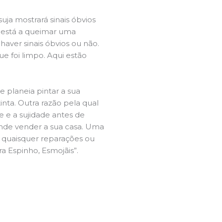
ja mostrará sinais óbvios
 está a queimar uma
aver sinais óbvios ou não.
e foi limpo. Aqui estão
e planeia pintar a sua
inta. Outra razão pela qual
 e a sujidade antes de
tende vender a sua casa. Uma
e quaisquer reparações ou
ra Espinho, Esmojãis”.