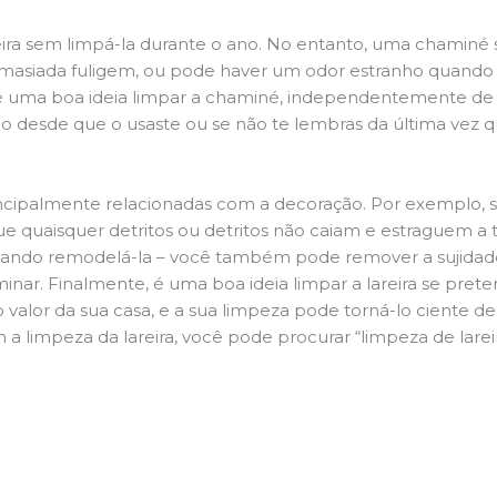
ira sem limpá-la durante o ano. No entanto, uma chaminé su
demasiada fuligem, ou pode haver um odor estranho quando
da é uma boa ideia limpar a chaminé, independentemente de h
 desde que o usaste ou se não te lembras da última vez qu
principalmente relacionadas com a decoração. Por exemplo, s
ue quaisquer detritos ou detritos não caiam e estraguem a t
jando remodelá-la – você também pode remover a sujidade
inar. Finalmente, é uma boa ideia limpar a lareira se pre
o valor da sua casa, e a sua limpeza pode torná-lo ciente d
a limpeza da lareira, você pode procurar “limpeza de larei