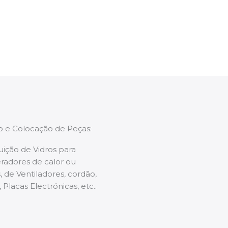
enções caso necessário.
ão e Colocação de Peças:
uição de Vidros para
radores de calor ou
 de Ventiladores, cordão,
 Placas Electrónicas, etc..