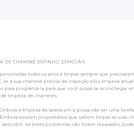
A DE CHAMINÉ ESPINHO, ESMOJÃIS
pecionadas todos os anos e limpas sempre que precisarem,
E, se a sua chaminé precisa de inspeção e/ou limpeza anua
 para programá-la para que você possa se aconchegar e
s de limpeza de chaminés.
 Embora a limpeza da lareira em si possa não ser uma taref
r. Embora existam proprietários que sabem limpar as suas 
 descobrir. Se estes problemas não forem reparados, po