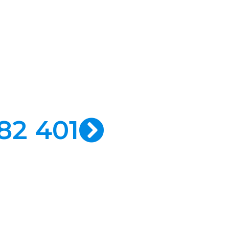
smojãis
res, Salamandras
a chaminés serviço de urgência
82 401