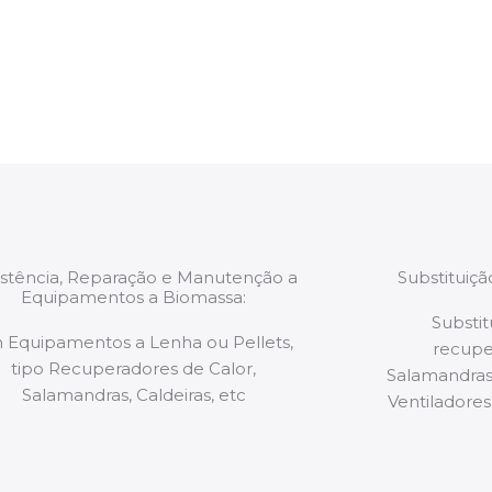
estão munidos
precauções ou manut
ão de qualquer
a.
istência, Reparação e Manutenção a
Substituiç
Equipamentos a Biomassa:
Substit
 Equipamentos a Lenha ou Pellets,
recupe
tipo Recuperadores de Calor,
Salamandras,
Salamandras, Caldeiras, etc
Ventiladores,