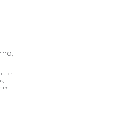
nho,
calor,
s,
piros