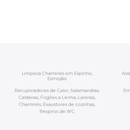
constituídas por Profissionais. Os nossos técnicos 
de todo o equipamento necessário para a resoluç
tipo de situação, independentemente do problem
Limpeza Chaminés em Espinho,
Ass
Esmojãis:
Recuperadores de Calor, Salamandras,
Em
Caldeiras, Fogões a Lenha, Lareiras,
Chaminés, Exaustores de cozinhas,
Respiros de WC