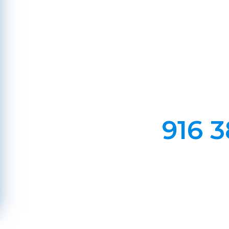
E
Em Lareiras, Recuperado
Evite incêndios na sua chaminé, limp
916 3