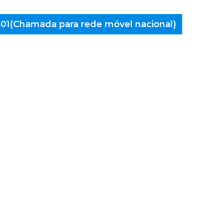
 401(Chamada para rede móvel nacional)
aminés
spinho,