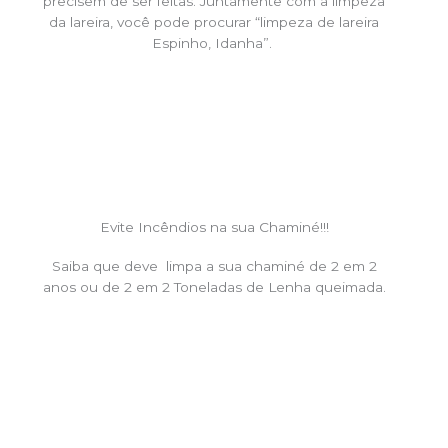
precisem de ser feitas. Juntamente com a limpeza
da lareira, você pode procurar “limpeza de lareira
Espinho, Idanha”.
Evite Incêndios na sua Chaminé!!!
Saiba que deve limpa a sua chaminé de 2 em 2
anos ou de 2 em 2 Toneladas de Lenha queimada.