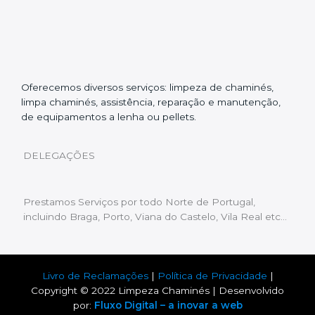
Oferecemos diversos serviços: limpeza de chaminés,
limpa chaminés, assistência, reparação e manutenção,
de equipamentos a lenha ou pellets.
DELEGAÇÕES
Prestamos Serviços por todo Norte de Portugal,
incluindo Braga, Porto, Viana do Castelo, Vila Real etc…
Livro de Reclamações
|
Política de Privacidade
|
Copyright © 2022 Limpeza Chaminés | Desenvolvido
por:
Fluxo Digital – a inovar a web