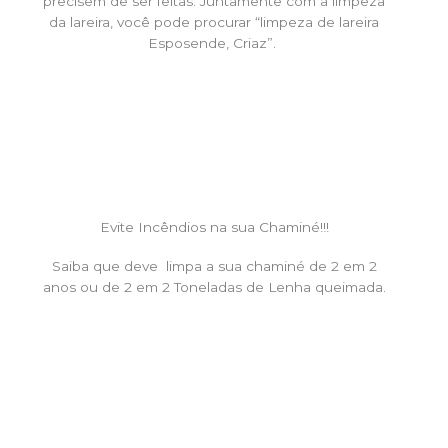
precisem de ser feitas. Juntamente com a limpeza
da lareira, você pode procurar “limpeza de lareira
Esposende, Criaz”.
Evite Incêndios na sua Chaminé!!!
Saiba que deve limpa a sua chaminé de 2 em 2
anos ou de 2 em 2 Toneladas de Lenha queimada.