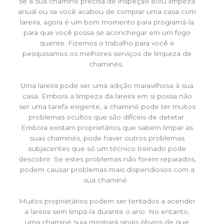
se a sua chaminé precisa de inspeção e/ou limpeza
anual ou se você acabou de comprar uma casa com
lareira, agora é um bom momento para programá-la
para que você possa se aconchegar em um fogo
quente. Fizemos o trabalho para você e
pesquisamos os melhores serviços de limpeza de
chaminés.
Uma lareira pode ser uma adição maravilhosa à sua
casa. Embora a limpeza da lareira em si possa não
ser uma tarefa exigente, a chaminé pode ter muitos
problemas ocultos que são difíceis de detetar.
Embora existam proprietários que sabem limpar as
suas chaminés, pode haver outros problemas
subjacentes que só um técnico treinado pode
descobrir. Se estes problemas não forem reparados,
podem causar problemas mais dispendiosos com a
sua chaminé.
Muitos proprietários podem ser tentados a acender
a lareira sem limpá-la durante o ano. No entanto,
uma chaminé suja mostrará sinais óbvios de que