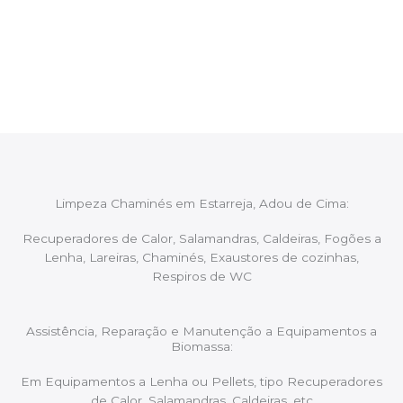
Após cada intervenção um membro da equipa irá
proceder ao relatório verbal da intervenção,
aconselhando sobre possíveis precauções ou
manutenções caso necessário.
Limpeza Chaminés em Estarreja, Adou de Cima:
Recuperadores de Calor, Salamandras, Caldeiras, Fogões a
Lenha, Lareiras, Chaminés, Exaustores de cozinhas,
Respiros de WC
Assistência, Reparação e Manutenção a Equipamentos a
Biomassa:
Em Equipamentos a Lenha ou Pellets, tipo Recuperadores
de Calor, Salamandras, Caldeiras, etc