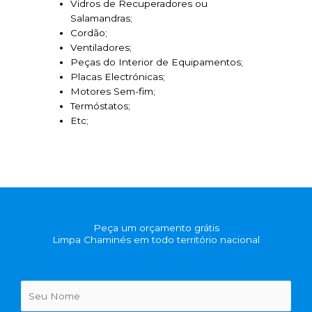
Vidros de Recuperadores ou
Salamandras;
Cordão;
Ventiladores;
Peças do Interior de Equipamentos;
Placas Electrónicas;
Motores Sem-fim;
Termóstatos;
Etc;
Peça um orçamento grátis
Limpa Chaminés em todo território nacional