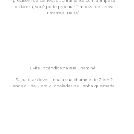
precisem de ser feitas. Juntamente com a limpeza
da lareira, você pode procurar “limpeza de lareira
Estarreja, Balsa”.
Evite Incêndios na sua Chaminé!!!
Saiba que deve limpa a sua chaminé de 2 em 2
anos ou de 2 em 2 Toneladas de Lenha queimada.