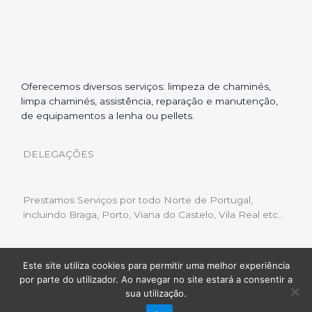
Oferecemos diversos serviços: limpeza de chaminés,
limpa chaminés, assistência, reparação e manutenção,
de equipamentos a lenha ou pellets.
DELEGAÇÕES
Prestamos Serviços por todo Norte de Portugal,
incluindo Braga, Porto, Viana do Castelo, Vila Real etc…
Este site utiliza cookies para permitir uma melhor experiência
Livro de Reclamações
|
Política de Privacidade
|
por parte do utilizador. Ao navegar no site estará a consentir a
Copyright © 2022 Limpeza Chaminés | Desenvolvido
sua utilização.
por:
Fluxo Digital – a inovar a web