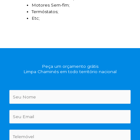
Motores Sem-fim;
Termóstatos;
Etc;
Peça um orçamento grátis
Limpa Chaminés em todo território nacional