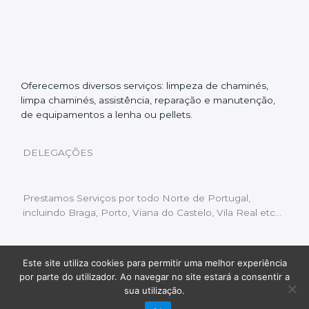
Oferecemos diversos serviços: limpeza de chaminés,
limpa chaminés, assistência, reparação e manutenção,
de equipamentos a lenha ou pellets.
DELEGAÇÕES
Prestamos Serviços por todo Norte de Portugal,
incluindo Braga, Porto, Viana do Castelo, Vila Real etc…
Este site utiliza cookies para permitir uma melhor experiência
Livro de Reclamações
|
Política de Privacidade
|
por parte do utilizador. Ao navegar no site estará a consentir a
Copyright © 2022 Limpeza Chaminés | Desenvolvido
sua utilização.
por:
Fluxo Digital – a inovar a web