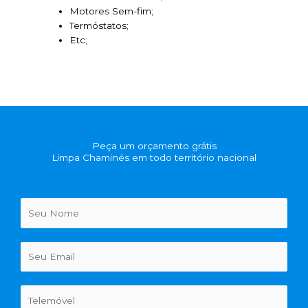
Motores Sem-fim;
Termóstatos;
Etc;
Peça um orçamento grátis
Limpa Chaminés em todo território nacional