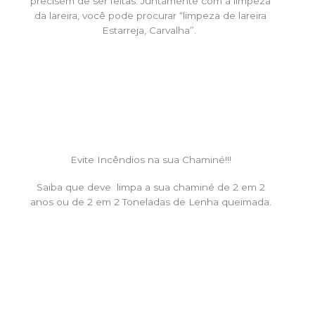
precisem de ser feitas. Juntamente com a limpeza
da lareira, você pode procurar “limpeza de lareira
Estarreja, Carvalha”.
Evite Incêndios na sua Chaminé!!!
Saiba que deve limpa a sua chaminé de 2 em 2
anos ou de 2 em 2 Toneladas de Lenha queimada.