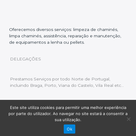
Oferecemos diversos serviços: limpeza de chaminés,
limpa chaminés, assistência, reparação e manutenção,
de equipamentos a lenha ou pellets.
DELEGAÇÕES
Prestamos Serviços por todo Norte de Portugal,
incluindo Braga, Porto, Viana do Castelo, Vila Real etc…
Este site utiliza cookies para permitir uma melhor experiência
Livro de Reclamações
|
Política de Privacidade
|
por parte do utilizador. Ao navegar no site estará a consentir a
Copyright © 2022 Limpeza Chaminés | Desenvolvido
sua utilização.
por:
Fluxo Digital – a inovar a web
Ok