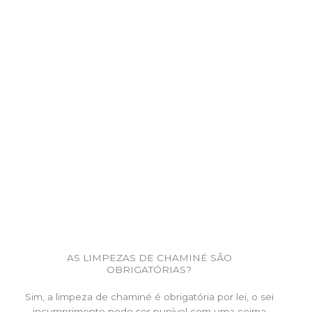
AS LIMPEZAS DE CHAMINÉ SÃO
OBRIGATÓRIAS?
Sim, a limpeza de chaminé é obrigatória por lei, o sei
incumprimento pode ser punível com uma coima