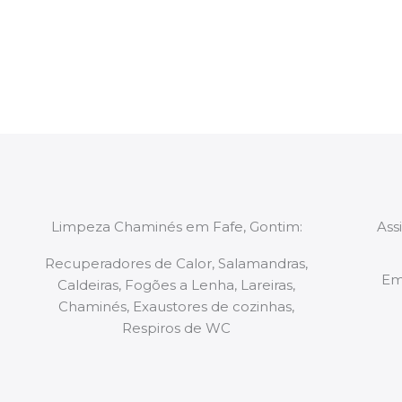
constituídas por Profissionais. Os nossos técnicos 
de todo o equipamento necessário para a resoluç
tipo de situação, independentemente do problem
Limpeza Chaminés em Fafe, Gontim:
Ass
Recuperadores de Calor, Salamandras,
Em
Caldeiras, Fogões a Lenha, Lareiras,
Chaminés, Exaustores de cozinhas,
Respiros de WC