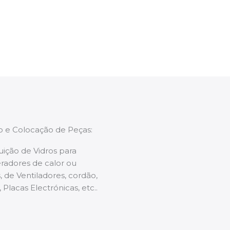
enções caso necessário.
ão e Colocação de Peças:
uição de Vidros para
radores de calor ou
 de Ventiladores, cordão,
 Placas Electrónicas, etc..