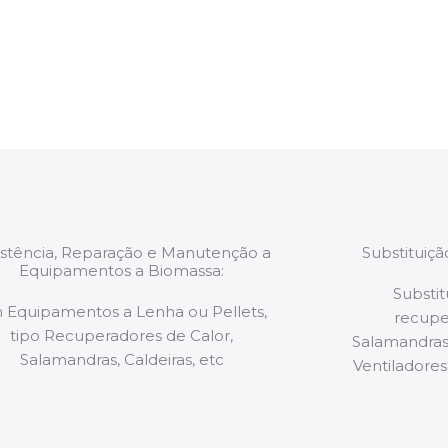
estão munidos
precauções ou manut
ão de qualquer
a.
istência, Reparação e Manutenção a
Substituiç
Equipamentos a Biomassa:
Substit
 Equipamentos a Lenha ou Pellets,
recupe
tipo Recuperadores de Calor,
Salamandras,
Salamandras, Caldeiras, etc
Ventiladores,