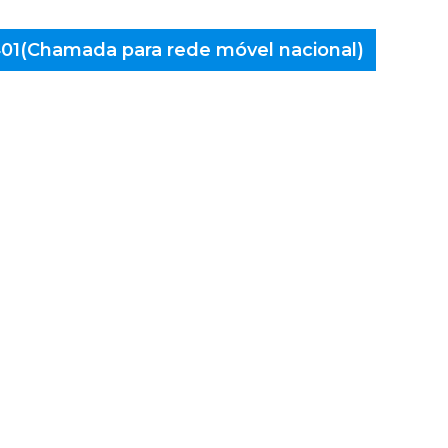
 401(Chamada para rede móvel nacional)
aminés
 Gontim