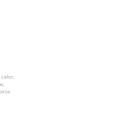
calor,
s,
piros