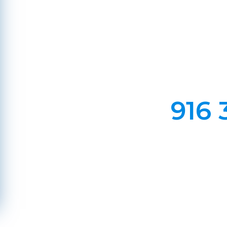
Em Lareiras, Recuperado
Evite incêndios na sua chaminé, limp
916 