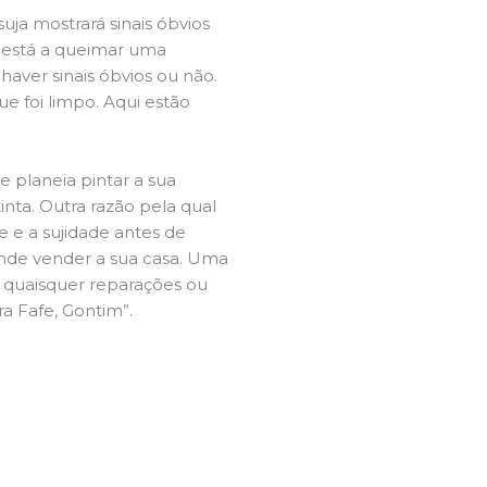
ja mostrará sinais óbvios
 está a queimar uma
aver sinais óbvios ou não.
e foi limpo. Aqui estão
e planeia pintar a sua
inta. Outra razão pela qual
 e a sujidade antes de
tende vender a sua casa. Uma
e quaisquer reparações ou
ra Fafe, Gontim”.