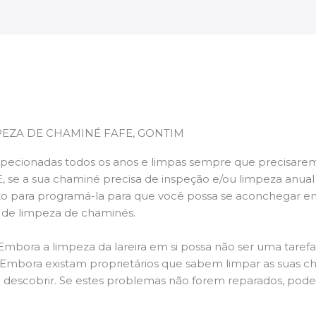
PEZA DE CHAMINÉ FAFE, GONTIM
pecionadas todos os anos e limpas sempre que precisarem,
E, se a sua chaminé precisa de inspeção e/ou limpeza anua
 para programá-la para que você possa se aconchegar e
s de limpeza de chaminés.
 Embora a limpeza da lareira em si possa não ser uma taref
r. Embora existam proprietários que sabem limpar as suas 
 descobrir. Se estes problemas não forem reparados, po