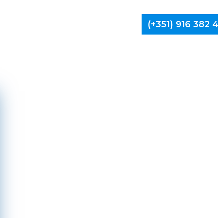
(+351) 916 382
Limpa Ch
Fafe,