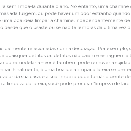
ira sem limpá-la durante o ano. No entanto, uma chaminé su
demasiada fuligem, ou pode haver um odor estranho quando
da é uma boa ideia limpar a chaminé, independentemente de h
 desde que o usaste ou se não te lembras da última vez qu
principalmente relacionadas com a decoração. Por exemplo, s
ue quaisquer detritos ou detritos não caiam e estraguem a t
jando remodelá-la – você também pode remover a sujidade
inar. Finalmente, é uma boa ideia limpar a lareira se pre
o valor da sua casa, e a sua limpeza pode torná-lo ciente d
a limpeza da lareira, você pode procurar “limpeza de larei