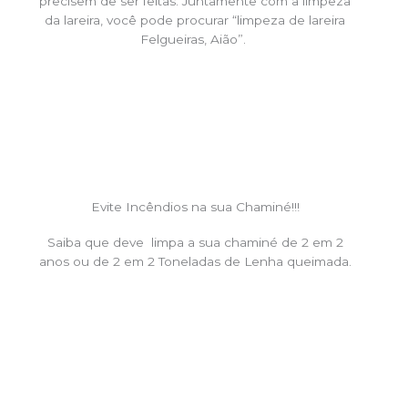
precisem de ser feitas. Juntamente com a limpeza
da lareira, você pode procurar “limpeza de lareira
Felgueiras, Aião”.
Evite Incêndios na sua Chaminé!!!
Saiba que deve limpa a sua chaminé de 2 em 2
anos ou de 2 em 2 Toneladas de Lenha queimada.