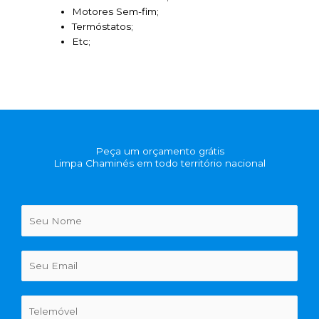
Motores Sem-fim;
Termóstatos;
Etc;
Peça um orçamento grátis
Limpa Chaminés em todo território nacional