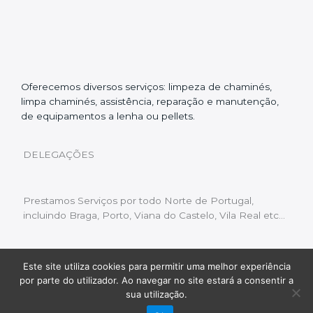
Oferecemos diversos serviços: limpeza de chaminés,
limpa chaminés, assistência, reparação e manutenção,
de equipamentos a lenha ou pellets.
DELEGAÇÕES
Prestamos Serviços por todo Norte de Portugal,
incluindo Braga, Porto, Viana do Castelo, Vila Real etc…
Este site utiliza cookies para permitir uma melhor experiência
Livro de Reclamações
|
Política de Privacidade
|
por parte do utilizador. Ao navegar no site estará a consentir a
Copyright © 2022 Limpeza Chaminés | Desenvolvido
sua utilização.
por:
Fluxo Digital – a inovar a web