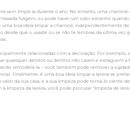
ira sem limpá-la durante o ano. No entanto, uma chaminé su
demasiada fuligem, ou pode haver um odor estranho quando
da é uma boa ideia limpar a chaminé, independentemente de h
 desde que o usaste ou se não te lembras da última vez qu
vas.
principalmente relacionadas com a decoração. Por exemplo, s
ue quaisquer detritos ou detritos não caiam e estraguem a t
jando remodelá-la – você também pode remover a sujidade
inar. Finalmente, é uma boa ideia limpar a lareira se pre
o valor da sua casa, e a sua limpeza pode torná-lo ciente d
a limpeza da lareira, você pode procurar “limpeza de larei