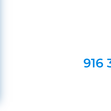
Casa
Em Lareiras, Recuperado
Evite incêndios na sua chaminé, limp
916 