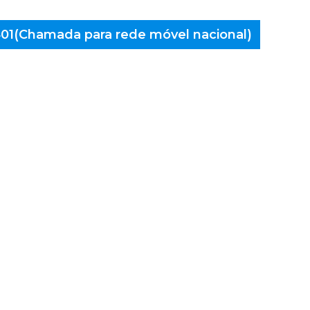
 401(Chamada para rede móvel nacional)
aminés
ueiras,