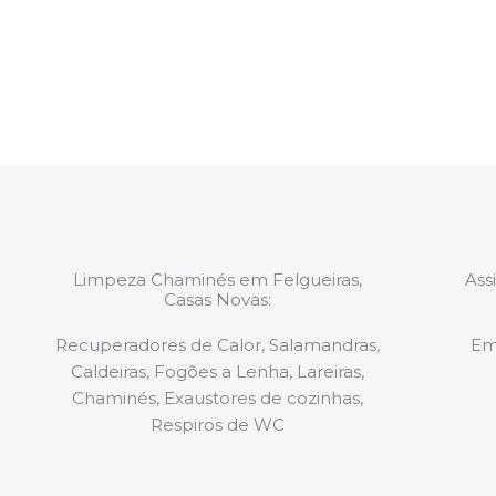
constituídas por Profissionais. Os nossos técnicos 
de todo o equipamento necessário para a resoluç
tipo de situação, independentemente do problem
Limpeza Chaminés em Felgueiras,
Ass
Casas Novas:
Recuperadores de Calor, Salamandras,
Em
Caldeiras, Fogões a Lenha, Lareiras,
Chaminés, Exaustores de cozinhas,
Respiros de WC