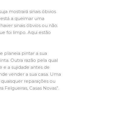
ja mostrará sinais óbvios
 está a queimar uma
aver sinais óbvios ou não.
e foi limpo. Aqui estão
e planeia pintar a sua
inta. Outra razão pela qual
 e a sujidade antes de
tende vender a sua casa. Uma
e quaisquer reparações ou
ra Felgueiras, Casas Novas”.