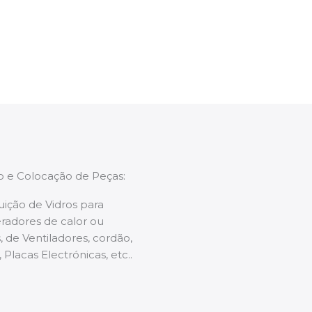
enções caso necessário.
ão e Colocação de Peças:
uição de Vidros para
radores de calor ou
 de Ventiladores, cordão,
 Placas Electrónicas, etc..