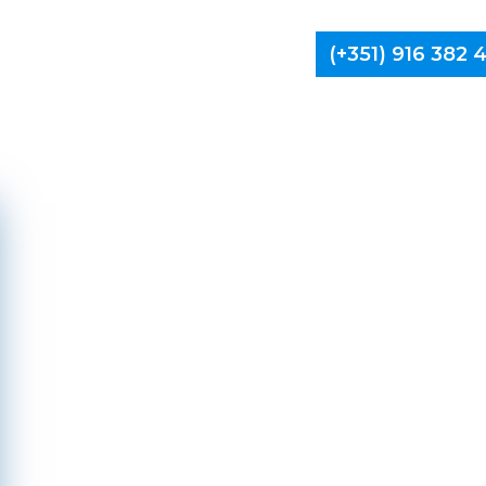
(+351) 916 382
Limpa Ch
Felg