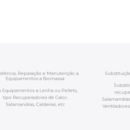
estão munidos
precauções ou manut
ão de qualquer
a.
istência, Reparação e Manutenção a
Substituiç
Equipamentos a Biomassa:
Substit
 Equipamentos a Lenha ou Pellets,
recupe
tipo Recuperadores de Calor,
Salamandras,
Salamandras, Caldeiras, etc
Ventiladores,