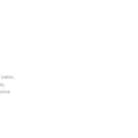
calor,
s,
piros