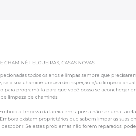
E CHAMINÉ FELGUEIRAS, CASAS NOVAS
pecionadas todos os anos e limpas sempre que precisarem,
E, se a sua chaminé precisa de inspeção e/ou limpeza anua
 para programá-la para que você possa se aconchegar e
s de limpeza de chaminés.
 Embora a limpeza da lareira em si possa não ser uma taref
r. Embora existam proprietários que sabem limpar as suas 
 descobrir. Se estes problemas não forem reparados, po