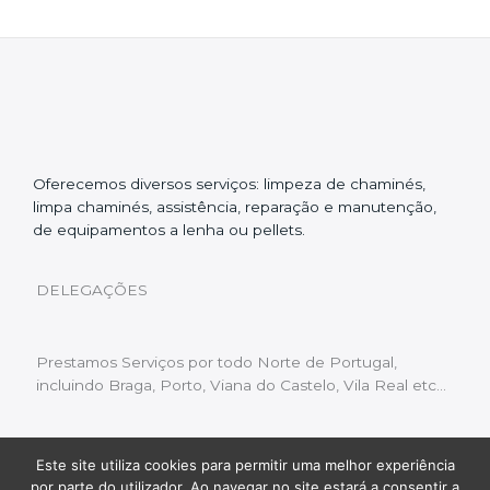
Oferecemos diversos serviços: limpeza de chaminés,
limpa chaminés, assistência, reparação e manutenção,
de equipamentos a lenha ou pellets.
DELEGAÇÕES
Prestamos Serviços por todo Norte de Portugal,
incluindo Braga, Porto, Viana do Castelo, Vila Real etc…
Este site utiliza cookies para permitir uma melhor experiência
Livro de Reclamações
|
Política de Privacidade
|
por parte do utilizador. Ao navegar no site estará a consentir a