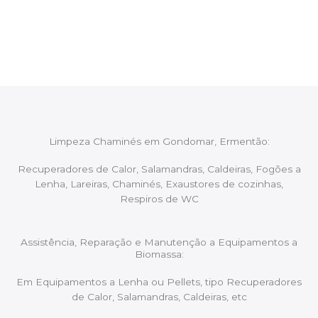
proceder ao relatório verbal da intervenção,
aconselhando sobre possíveis precauções ou
manutenções caso necessário.
Limpeza Chaminés em Gondomar, Ermentão:
Recuperadores de Calor, Salamandras, Caldeiras, Fogões a
Lenha, Lareiras, Chaminés, Exaustores de cozinhas,
Respiros de WC
Assistência, Reparação e Manutenção a Equipamentos a
Biomassa:
Em Equipamentos a Lenha ou Pellets, tipo Recuperadores
de Calor, Salamandras, Caldeiras, etc