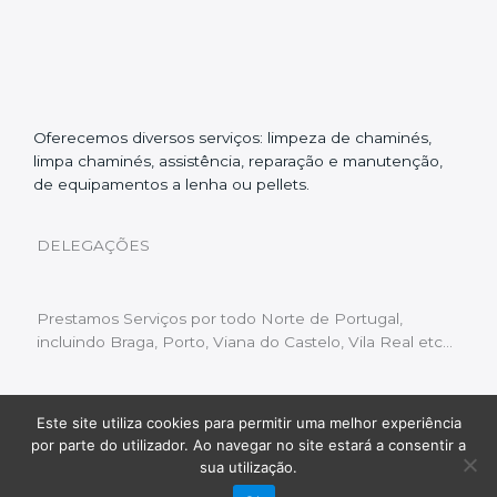
Oferecemos diversos serviços: limpeza de chaminés,
limpa chaminés, assistência, reparação e manutenção,
de equipamentos a lenha ou pellets.
DELEGAÇÕES
Prestamos Serviços por todo Norte de Portugal,
incluindo Braga, Porto, Viana do Castelo, Vila Real etc…
Este site utiliza cookies para permitir uma melhor experiência
Livro de Reclamações
|
Política de Privacidade
|
por parte do utilizador. Ao navegar no site estará a consentir a
Copyright © 2022 Limpeza Chaminés | Desenvolvido
sua utilização.
por:
Fluxo Digital – a inovar a web