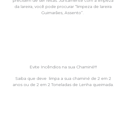
precisem de ser feitas. Juntamente com a limpeza
da lareira, você pode procurar “limpeza de lareira
Guimarães, Assento”.
Evite Incêndios na sua Chaminé!!!
Saiba que deve limpa a sua chaminé de 2 em 2
anos ou de 2 em 2 Toneladas de Lenha queimada.