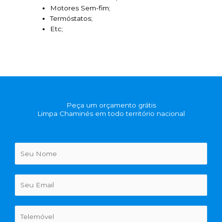
Motores Sem-fim;
Termóstatos;
Etc;
Peça um orçamento grátis
Limpa Chaminés em todo território nacional