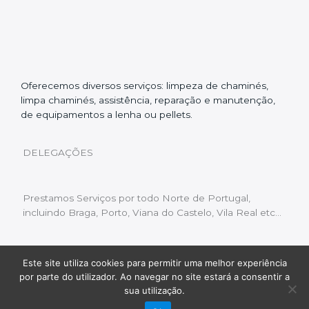
Oferecemos diversos serviços: limpeza de chaminés,
limpa chaminés, assistência, reparação e manutenção,
de equipamentos a lenha ou pellets.
DELEGAÇÕES
Prestamos Serviços por todo Norte de Portugal,
incluindo Braga, Porto, Viana do Castelo, Vila Real etc…
Este site utiliza cookies para permitir uma melhor experiência
Livro de Reclamações
|
Política de Privacidade
|
por parte do utilizador. Ao navegar no site estará a consentir a
Copyright © 2022 Limpeza Chaminés | Desenvolvido
sua utilização.
por:
Fluxo Digital – a inovar a web