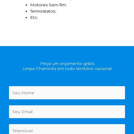
Motores Sem-fim;
Termóstatos;
Etc;
Peça um orçamento grátis
Limpa Chaminés em todo território nacional