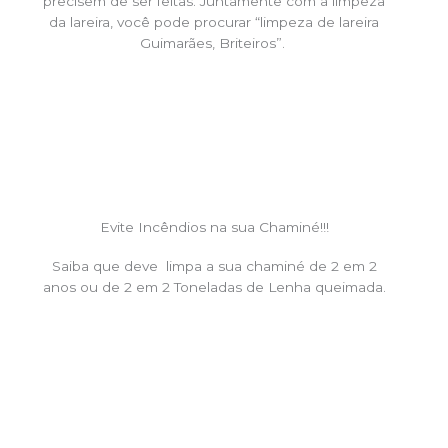
precisem de ser feitas. Juntamente com a limpeza
da lareira, você pode procurar “limpeza de lareira
Guimarães, Briteiros”.
Evite Incêndios na sua Chaminé!!!
Saiba que deve limpa a sua chaminé de 2 em 2
anos ou de 2 em 2 Toneladas de Lenha queimada.