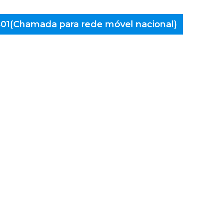
 401(Chamada para rede móvel nacional)
aminés
marães,
das das