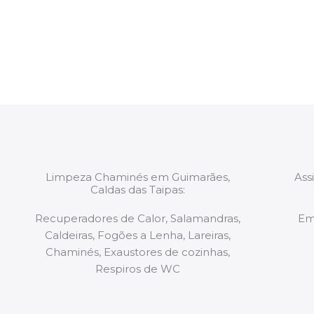
constituídas por Profissionais. Os nossos técnicos 
de todo o equipamento necessário para a resoluç
tipo de situação, independentemente do problem
Limpeza Chaminés em Guimarães,
Ass
Caldas das Taipas:
Recuperadores de Calor, Salamandras,
Em
Caldeiras, Fogões a Lenha, Lareiras,
Chaminés, Exaustores de cozinhas,
Respiros de WC