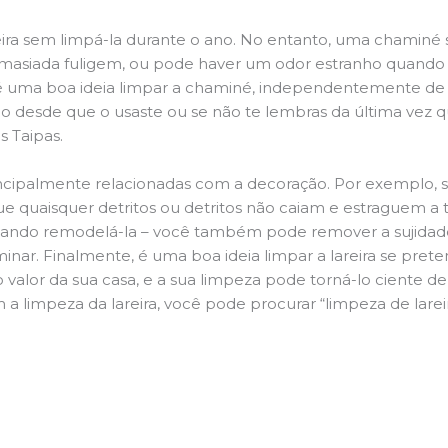
ira sem limpá-la durante o ano. No entanto, uma chaminé su
demasiada fuligem, ou pode haver um odor estranho quando
da é uma boa ideia limpar a chaminé, independentemente de h
 desde que o usaste ou se não te lembras da última vez qu
s Taipas.
principalmente relacionadas com a decoração. Por exemplo, s
ue quaisquer detritos ou detritos não caiam e estraguem a t
jando remodelá-la – você também pode remover a sujidade
inar. Finalmente, é uma boa ideia limpar a lareira se pre
o valor da sua casa, e a sua limpeza pode torná-lo ciente d
 a limpeza da lareira, você pode procurar “limpeza de larei