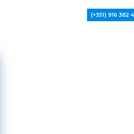
(+351) 916 382
Limpa Ch
Gui
Cal