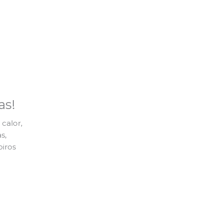
as!
calor,
s,
piros