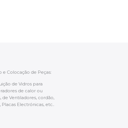
enções caso necessário.
ão e Colocação de Peças:
uição de Vidros para
radores de calor ou
 de Ventiladores, cordão,
 Placas Electrónicas, etc..