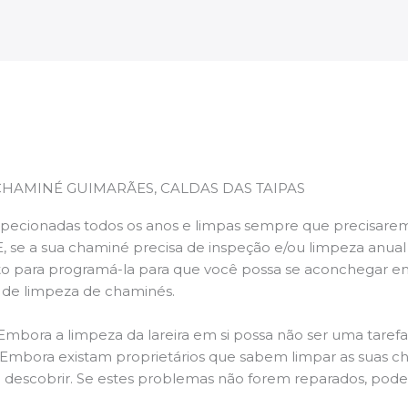
CHAMINÉ GUIMARÃES, CALDAS DAS TAIPAS
pecionadas todos os anos e limpas sempre que precisarem,
E, se a sua chaminé precisa de inspeção e/ou limpeza anua
 para programá-la para que você possa se aconchegar e
s de limpeza de chaminés.
 Embora a limpeza da lareira em si possa não ser uma taref
r. Embora existam proprietários que sabem limpar as suas 
 descobrir. Se estes problemas não forem reparados, po