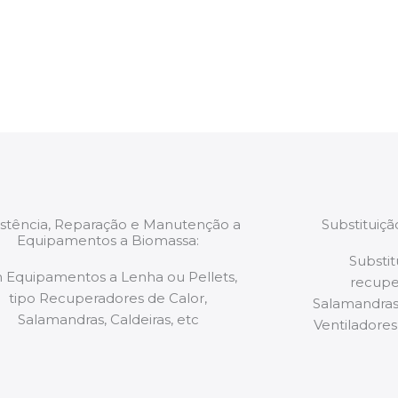
estão munidos
precauções ou manut
ão de qualquer
a.
istência, Reparação e Manutenção a
Substituiç
Equipamentos a Biomassa:
Substit
 Equipamentos a Lenha ou Pellets,
recupe
tipo Recuperadores de Calor,
Salamandras,
Salamandras, Caldeiras, etc
Ventiladores,