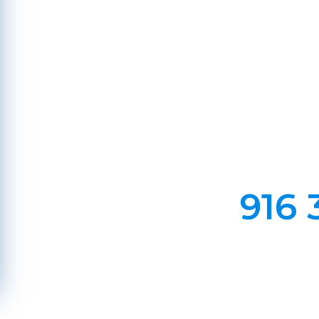
Em Lareiras, Recuperado
Evite incêndios na sua chaminé, limp
916 