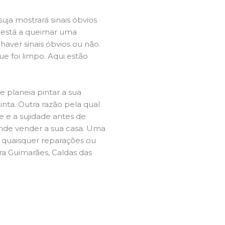
ja mostrará sinais óbvios
 está a queimar uma
aver sinais óbvios ou não.
e foi limpo. Aqui estão
e planeia pintar a sua
inta. Outra razão pela qual
 e a sujidade antes de
tende vender a sua casa. Uma
e quaisquer reparações ou
ra Guimarães, Caldas das