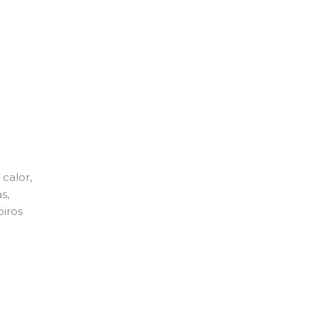
calor,
s,
piros