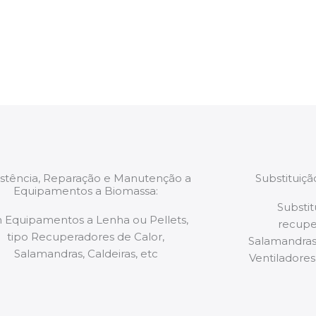
estão munidos
precauções ou manut
ão de qualquer
a.
istência, Reparação e Manutenção a
Substituiç
Equipamentos a Biomassa:
Substit
 Equipamentos a Lenha ou Pellets,
recupe
tipo Recuperadores de Calor,
Salamandras,
Salamandras, Caldeiras, etc
Ventiladores,