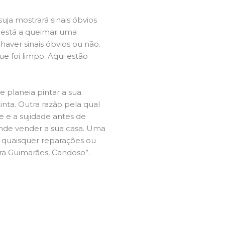
ja mostrará sinais óbvios
 está a queimar uma
aver sinais óbvios ou não.
e foi limpo. Aqui estão
e planeia pintar a sua
inta. Outra razão pela qual
 e a sujidade antes de
tende vender a sua casa. Uma
e quaisquer reparações ou
ira Guimarães, Candoso”.