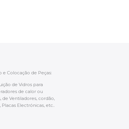
enções caso necessário.
ão e Colocação de Peças:
uição de Vidros para
radores de calor ou
 de Ventiladores, cordão,
 Placas Electrónicas, etc..