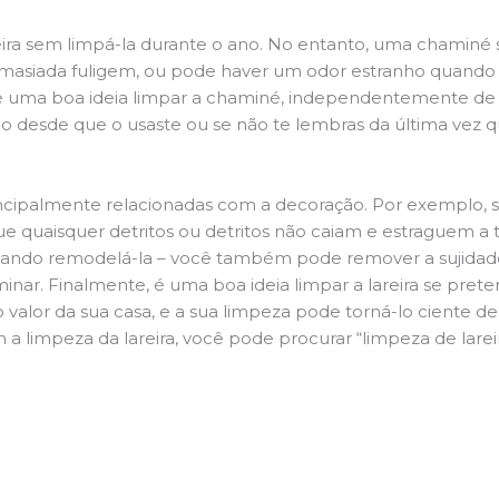
ira sem limpá-la durante o ano. No entanto, uma chaminé su
demasiada fuligem, ou pode haver um odor estranho quando
da é uma boa ideia limpar a chaminé, independentemente de h
 desde que o usaste ou se não te lembras da última vez qu
.
principalmente relacionadas com a decoração. Por exemplo, s
ue quaisquer detritos ou detritos não caiam e estraguem a t
jando remodelá-la – você também pode remover a sujidade
inar. Finalmente, é uma boa ideia limpar a lareira se pre
o valor da sua casa, e a sua limpeza pode torná-lo ciente d
 a limpeza da lareira, você pode procurar “limpeza de lare