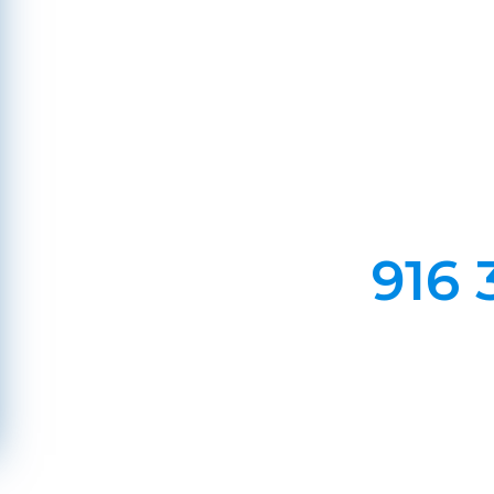
C
Em Lareiras, Recuperado
Evite incêndios na sua chaminé, limp
916 