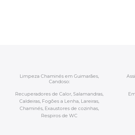
constituídas por Profissionais. Os nossos técnicos 
de todo o equipamento necessário para a resoluç
tipo de situação, independentemente do problem
Limpeza Chaminés em Guimarães,
Ass
Candoso:
Recuperadores de Calor, Salamandras,
Em
Caldeiras, Fogões a Lenha, Lareiras,
Chaminés, Exaustores de cozinhas,
Respiros de WC