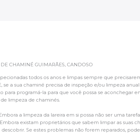
 DE CHAMINÉ GUIMARÃES, CANDOSO
pecionadas todos os anos e limpas sempre que precisarem,
E, se a sua chaminé precisa de inspeção e/ou limpeza anua
 para programá-la para que você possa se aconchegar e
s de limpeza de chaminés.
 Embora a limpeza da lareira em si possa não ser uma taref
r. Embora existam proprietários que sabem limpar as suas 
 descobrir. Se estes problemas não forem reparados, po