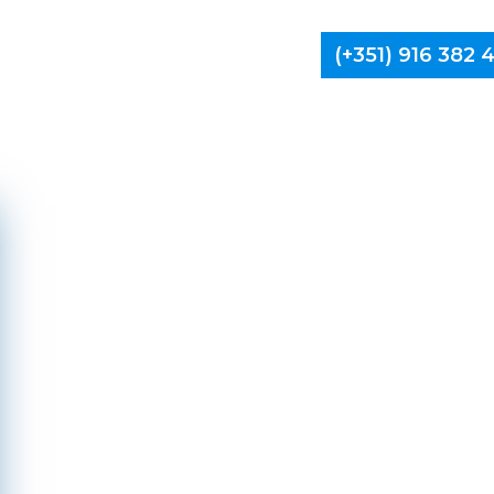
(+351) 916 382
Limpa Ch
Gui