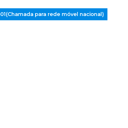
 401(Chamada para rede móvel nacional)
aminés
marães,