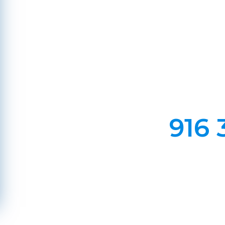
Em Lareiras, Recuperado
Evite incêndios na sua chaminé, limp
916 