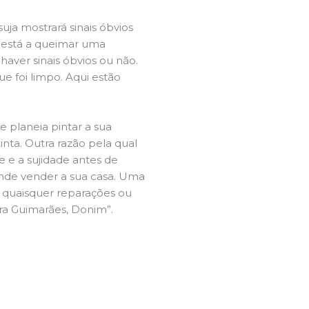
ja mostrará sinais óbvios
 está a queimar uma
aver sinais óbvios ou não.
e foi limpo. Aqui estão
e planeia pintar a sua
inta. Outra razão pela qual
 e a sujidade antes de
tende vender a sua casa. Uma
e quaisquer reparações ou
ira Guimarães, Donim”.