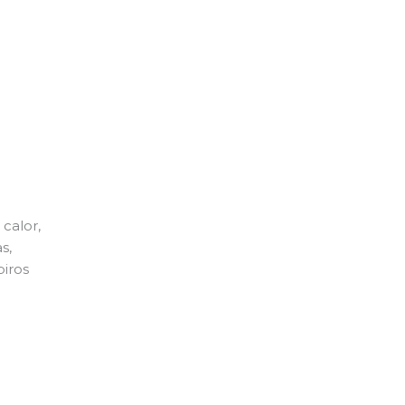
calor,
s,
piros