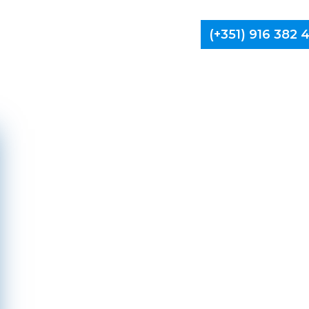
(+351) 916 382
Limpa Ch
Gui