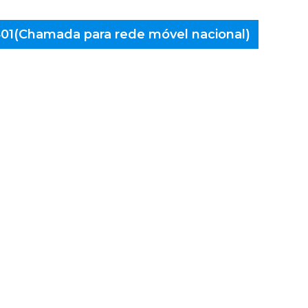
 401(Chamada para rede móvel nacional)
aminés
marães,