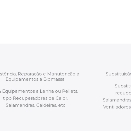
estão munidos
precauções ou manut
ão de qualquer
a.
istência, Reparação e Manutenção a
Substituiç
Equipamentos a Biomassa:
Substit
 Equipamentos a Lenha ou Pellets,
recupe
tipo Recuperadores de Calor,
Salamandras,
Salamandras, Caldeiras, etc
Ventiladores,