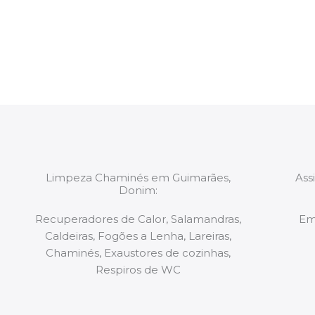
constituídas por Profissionais. Os nossos técnicos 
de todo o equipamento necessário para a resoluç
tipo de situação, independentemente do problem
Limpeza Chaminés em Guimarães,
Ass
Donim:
Recuperadores de Calor, Salamandras,
Em
Caldeiras, Fogões a Lenha, Lareiras,
Chaminés, Exaustores de cozinhas,
Respiros de WC