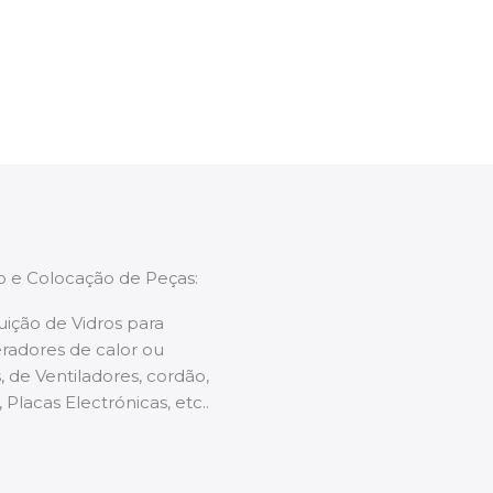
enções caso necessário.
ão e Colocação de Peças:
uição de Vidros para
radores de calor ou
 de Ventiladores, cordão,
 Placas Electrónicas, etc..