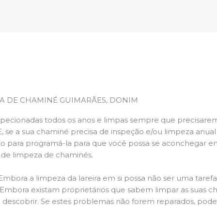
A DE CHAMINÉ GUIMARÃES, DONIM
pecionadas todos os anos e limpas sempre que precisarem,
E, se a sua chaminé precisa de inspeção e/ou limpeza anua
 para programá-la para que você possa se aconchegar e
s de limpeza de chaminés.
 Embora a limpeza da lareira em si possa não ser uma taref
r. Embora existam proprietários que sabem limpar as suas 
 descobrir. Se estes problemas não forem reparados, po