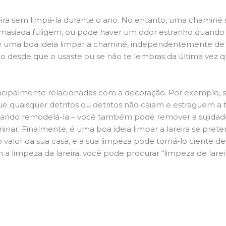
ira sem limpá-la durante o ano. No entanto, uma chaminé su
demasiada fuligem, ou pode haver um odor estranho quando
da é uma boa ideia limpar a chaminé, independentemente de h
 desde que o usaste ou se não te lembras da última vez qu
principalmente relacionadas com a decoração. Por exemplo, s
ue quaisquer detritos ou detritos não caiam e estraguem a t
jando remodelá-la – você também pode remover a sujidade
inar. Finalmente, é uma boa ideia limpar a lareira se pre
o valor da sua casa, e a sua limpeza pode torná-lo ciente d
 a limpeza da lareira, você pode procurar “limpeza de lare