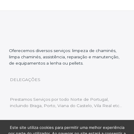
Oferecemos diversos serviços: limpeza de chaminés,
limpa chaminés, assistência, reparação e manutenção,
de equipamentos a lenha ou pellets.
DELEGAÇÕES
Prestamos Serviços por todo Norte de Portugal,
incluindo Braga, Porto, Viana do Castelo, Vila Real etc…
Este site utiliza cookies para permitir uma melhor experiência
Livro de Reclamações
|
Política de Privacidade
|
por parte do utilizador. Ao navegar no site estará a consentir a