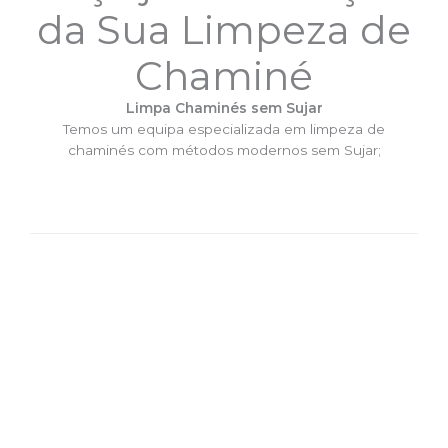
da Sua Limpeza de
Chaminé
Limpa Chaminés sem Sujar
Temos um equipa especializada em limpeza de
chaminés com métodos modernos sem Sujar;
DESLOCAÇÃO EXPRESSO –
Limpa Chaminés Guimarães
Limpamos chaminé em todo o território nacional,
conseguindo, na maioria dos casos, surpreender os
nossos clientes pela maior rapidez. Estamos cientes do
cariz urgente relacionado com determinadas