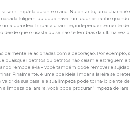
ira sem limpá-la durante o ano. No entanto, uma chaminé su
demasiada fuligem, ou pode haver um odor estranho quando
da é uma boa ideia limpar a chaminé, independentemente de h
 desde que o usaste ou se não te lembras da última vez qu
principalmente relacionadas com a decoração. Por exemplo, s
ue quaisquer detritos ou detritos não caiam e estraguem a t
jando remodelá-la – você também pode remover a sujidade
inar. Finalmente, é uma boa ideia limpar a lareira se pre
o valor da sua casa, e a sua limpeza pode torná-lo ciente d
a limpeza da lareira, você pode procurar “limpeza de larei