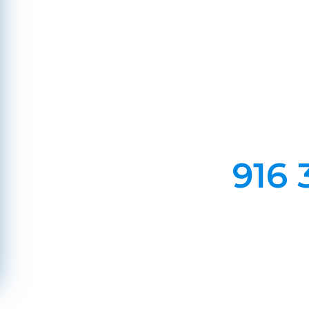
Em Lareiras, Recuperado
Evite incêndios na sua chaminé, limp
916 