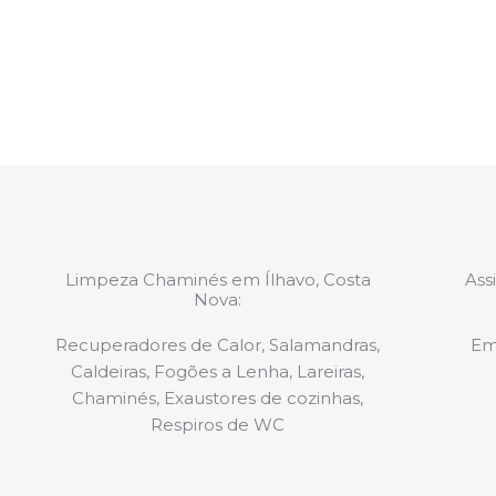
constituídas por Profissionais. Os nossos técnicos 
de todo o equipamento necessário para a resoluç
tipo de situação, independentemente do problem
Limpeza Chaminés em Ílhavo, Costa
Ass
Nova:
Recuperadores de Calor, Salamandras,
Em
Caldeiras, Fogões a Lenha, Lareiras,
Chaminés, Exaustores de cozinhas,
Respiros de WC