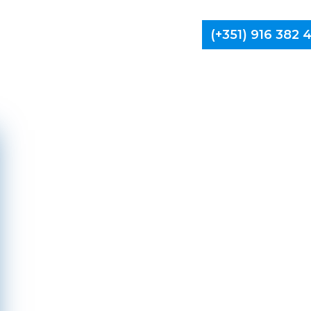
(+351) 916 382
Limpa Ch
Ílhav