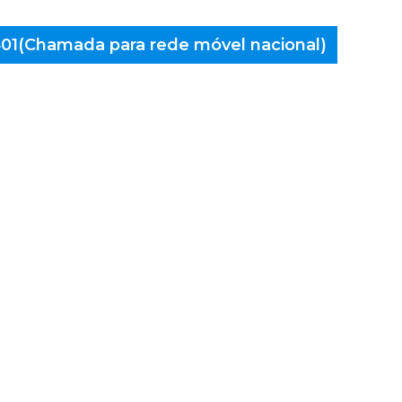
 401(Chamada para rede móvel nacional)
aminés
o, Costa