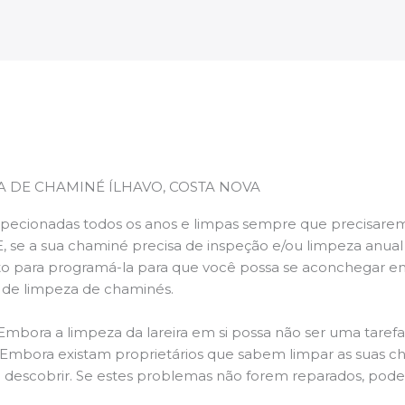
A DE CHAMINÉ ÍLHAVO, COSTA NOVA
pecionadas todos os anos e limpas sempre que precisarem,
E, se a sua chaminé precisa de inspeção e/ou limpeza anua
 para programá-la para que você possa se aconchegar e
s de limpeza de chaminés.
 Embora a limpeza da lareira em si possa não ser uma taref
r. Embora existam proprietários que sabem limpar as suas 
 descobrir. Se estes problemas não forem reparados, po