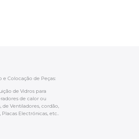
enções caso necessário.
ão e Colocação de Peças:
uição de Vidros para
radores de calor ou
 de Ventiladores, cordão,
 Placas Electrónicas, etc..