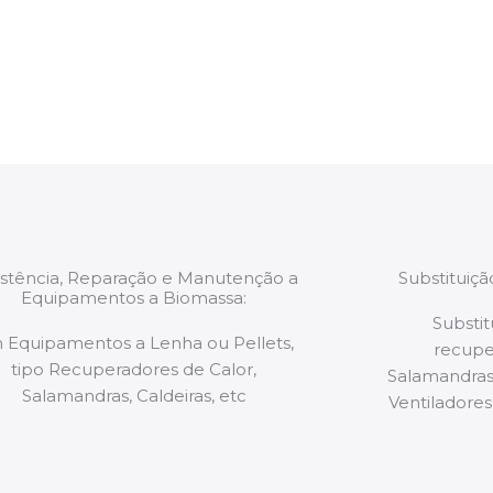
estão munidos
precauções ou manut
ão de qualquer
a.
istência, Reparação e Manutenção a
Substituiç
Equipamentos a Biomassa:
Substit
 Equipamentos a Lenha ou Pellets,
recupe
tipo Recuperadores de Calor,
Salamandras,
Salamandras, Caldeiras, etc
Ventiladores,