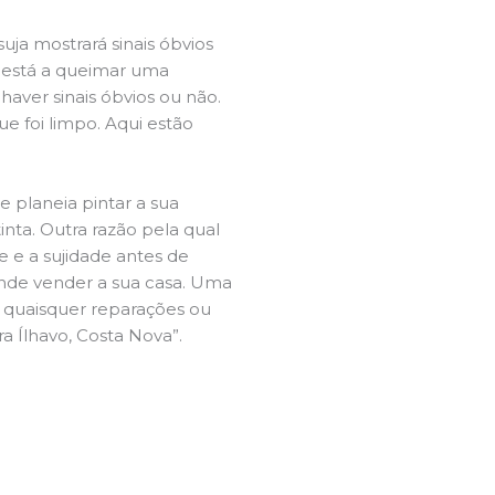
ja mostrará sinais óbvios
 está a queimar uma
aver sinais óbvios ou não.
e foi limpo. Aqui estão
e planeia pintar a sua
inta. Outra razão pela qual
 e a sujidade antes de
tende vender a sua casa. Uma
e quaisquer reparações ou
ra Ílhavo, Costa Nova”.