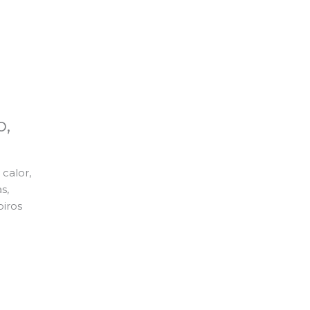
o,
calor,
s,
piros