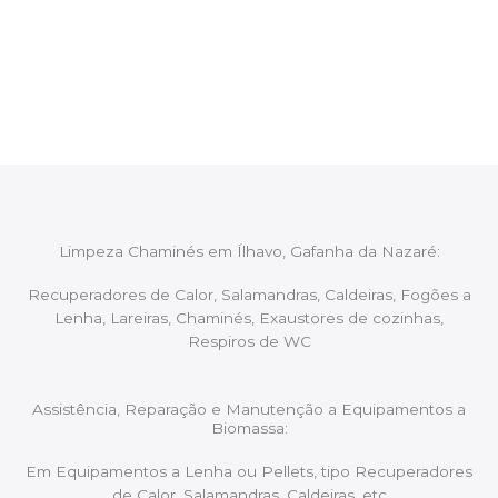
Após cada intervenção um membro da equipa irá
proceder ao relatório verbal da intervenção,
aconselhando sobre possíveis precauções ou
manutenções caso necessário.
Limpeza Chaminés em Ílhavo, Gafanha da Nazaré:
Recuperadores de Calor, Salamandras, Caldeiras, Fogões a
Lenha, Lareiras, Chaminés, Exaustores de cozinhas,
Respiros de WC
Assistência, Reparação e Manutenção a Equipamentos a
Biomassa:
Em Equipamentos a Lenha ou Pellets, tipo Recuperadores
de Calor, Salamandras, Caldeiras, etc