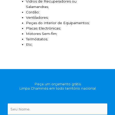
Vidros de Recuperadores ou
Salamandras;
Cordão;
Ventiladores;
Peças do Interior de Equipamentos;
Placas Electrónicas;
Motores Sem-fim;
Termóstatos;
Etc;
Peça um orçamento grátis
Limpa Chaminés em todo território nacional