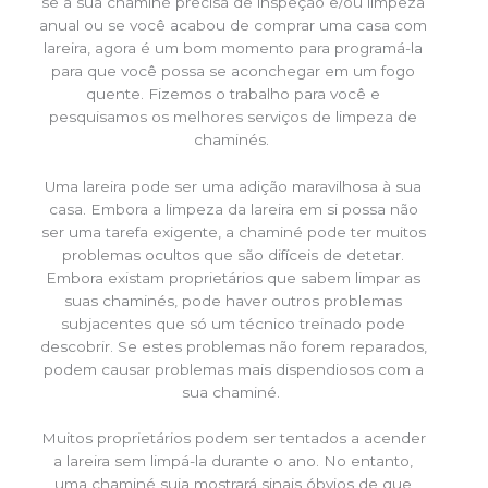
se a sua chaminé precisa de inspeção e/ou limpeza
anual ou se você acabou de comprar uma casa com
lareira, agora é um bom momento para programá-la
para que você possa se aconchegar em um fogo
quente. Fizemos o trabalho para você e
pesquisamos os melhores serviços de limpeza de
chaminés.
Uma lareira pode ser uma adição maravilhosa à sua
casa. Embora a limpeza da lareira em si possa não
ser uma tarefa exigente, a chaminé pode ter muitos
problemas ocultos que são difíceis de detetar.
Embora existam proprietários que sabem limpar as
suas chaminés, pode haver outros problemas
subjacentes que só um técnico treinado pode
descobrir. Se estes problemas não forem reparados,
podem causar problemas mais dispendiosos com a
sua chaminé.
Muitos proprietários podem ser tentados a acender
a lareira sem limpá-la durante o ano. No entanto,
uma chaminé suja mostrará sinais óbvios de que