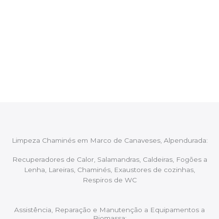
CHAMINÉS Marco de Canaveses,
Alpendurada
Após cada intervenção um membro da equipa irá
proceder ao relatório verbal da intervenção,
aconselhando sobre possíveis precauções ou
manutenções caso necessário.
Limpeza Chaminés em Marco de Canaveses, Alpendurada:
Recuperadores de Calor, Salamandras, Caldeiras, Fogões a
Lenha, Lareiras, Chaminés, Exaustores de cozinhas,
Respiros de WC
Assistência, Reparação e Manutenção a Equipamentos a
Biomassa: