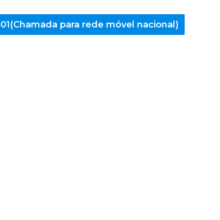
 401(Chamada para rede móvel nacional)
aminés
rco de
aveses,