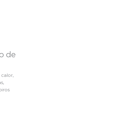
o de
calor,
s,
piros