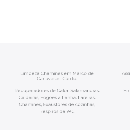
constituídas por Profissionais. Os nossos técnicos 
de todo o equipamento necessário para a resoluç
tipo de situação, independentemente do problem
Limpeza Chaminés em Marco de
Ass
Canaveses, Cárdia:
Recuperadores de Calor, Salamandras,
Em
Caldeiras, Fogões a Lenha, Lareiras,
Chaminés, Exaustores de cozinhas,
Respiros de WC