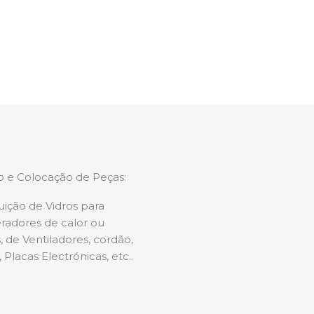
enções caso necessário.
ão e Colocação de Peças:
uição de Vidros para
radores de calor ou
 de Ventiladores, cordão,
 Placas Electrónicas, etc..