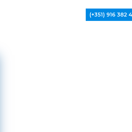
(+351) 916 382
Limpa Ch
Ma
Can