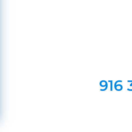
Em Lareiras, Recuperado
Evite incêndios na sua chaminé, limp
916 