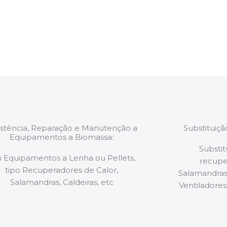
estão munidos
precauções ou manut
ão de qualquer
a.
istência, Reparação e Manutenção a
Substituiç
Equipamentos a Biomassa:
Substit
 Equipamentos a Lenha ou Pellets,
recupe
tipo Recuperadores de Calor,
Salamandras,
Salamandras, Caldeiras, etc
Ventiladores,