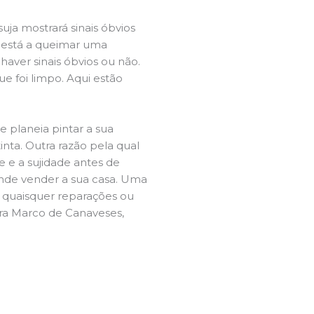
ja mostrará sinais óbvios
 está a queimar uma
aver sinais óbvios ou não.
e foi limpo. Aqui estão
e planeia pintar a sua
inta. Outra razão pela qual
 e a sujidade antes de
tende vender a sua casa. Uma
e quaisquer reparações ou
ira Marco de Canaveses,