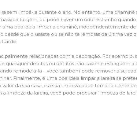
ira sem limpá-la durante o ano. No entanto, uma chaminé su
demasiada fuligem, ou pode haver um odor estranho quando
da é uma boa ideia limpar a chaminé, independentemente de h
 desde que o usaste ou se não te lembras da última vez qu
 Cárdia.
principalmente relacionadas com a decoração. Por exemplo, s
ue quaisquer detritos ou detritos não caiam e estraguem a t
jando remodelá-la – você também pode remover a sujidade
inar. Finalmente, é uma boa ideia limpar a lareira se pre
o valor da sua casa, e a sua limpeza pode torná-lo ciente d
 a limpeza da lareira, você pode procurar “limpeza de lare