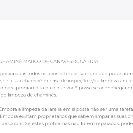
 CHAMINÉ MARCO DE CANAVESES, CÁRDIA
pecionadas todos os anos e limpas sempre que precisarem,
E, se a sua chaminé precisa de inspeção e/ou limpeza anua
 para programá-la para que você possa se aconchegar e
s de limpeza de chaminés.
 Embora a limpeza da lareira em si possa não ser uma taref
r. Embora existam proprietários que sabem limpar as suas 
 descobrir. Se estes problemas não forem reparados, po